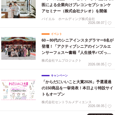
医による企業向けプレコンセプションケ
に、海外市場に進出する日本企業の支援も行っていま
アセミナー（株式会社クレオ）を開催
す。私たちはイベント、コンファレンス、セミナー、
出版、オンラインメディアからなるポートフォリオを
バイエル ホールディング株式会社
通じて、世界中のサプライヤーとバイヤーのマッチメ
2026.08.07
イキングの場を提供しています。食品、ジュエリー、
イベント
ヘルスケア＆製薬・医療、ビューティー、ファッショ
60～80代のシニアインスタグラマー8名が
ン＆アパレル、海事産業などのビッグイベントを開催
登壇！「アクティブシニアのインフルエ
するとともに、自社媒体である業界専門紙・誌を通じ
てコンテンツと情報を積極的に発信しています。ま
ンサーフェス〜書籍『人生後半バズって
た、今後も新たな分野、産業へもアプローチし、新規
ます！』出版祝〜」を開催
株式会社マムプロジェクト
事業を展開していきます。
2026.08.05
キャンペーン
「からだにいいこと大賞2026」予選通過
の150商品を一挙発表！本日より特設サイ
トもオープン
株式会社セントラルメディエンス
2026.08.05