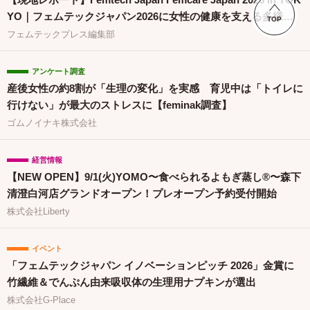
YO｜フェムテックジャパン2026に女性の健康を支える多様な
TOP
取り組みが集結
フェムテックプレス編集部
アンケート調査
産後女性の約8割が「生理の変化」を実感 育児中は「トイレに
行けない」が最大のストレスに【feminak調査】
ゴムノイナキ株式会社
経営情報
【NEW OPEN】9/1(火)YOMO〜食べられるよもぎ蒸し®〜森下
清澄白河店グランドオープン！プレオープン予約受付開始
株式会社Liberty
イベント
「フェムテックジャパン イノベーションピッチ 2026」金賞に
竹繊維＆でんぷん由来吸収体の生理用ナプキンが選出
株式会社G-Place