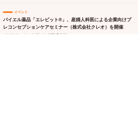
イベント
バイエル薬品「エレビット®」、産婦人科医による企業向けプ
レコンセプションケアセミナー（株式会社クレオ）を開催
バイエル ホールディング株式会社
キャンペーン
「からだにいいこと大賞2026」予選通過の150商品を一挙発
表！本日より特設サイトもオープン
株式会社セントラルメディエンス
関連バナー