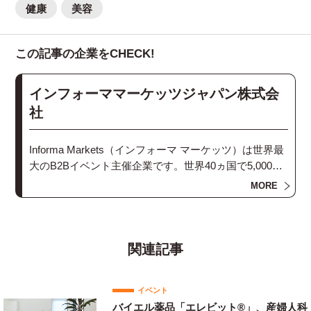
健康
美容
この記事の企業をCHECK!
インフォーママーケッツジャパン株式会
社
Informa Markets（インフォーマ マーケッツ）は世界最
大のB2Bイベント主催企業です。世界40ヵ国で5,000人
を超えるスタッフが450以上の国際的なB2Bイベントを
MORE
企画運営し、サプライヤーとバイヤーのマッチングや
産業活性化のプラットフォームを提供しています。
Informa Markets Japan（インフォーマ マーケッツ ジャ
関連記事
パン）は、世界にネットワークを持つInforma Markets
の日本支社です。当社はこのネットワークを通じて国
イベント
内外でビジネスを行う企業を支援し、日本市場に参入
バイエル薬品「エレビット®」、産婦人科
する海外企業に市場へのアクセスを提供するととも