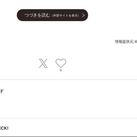
つづきを読む
（外部サイトを表示）
情報提供元:＠P
0
ド
CK!