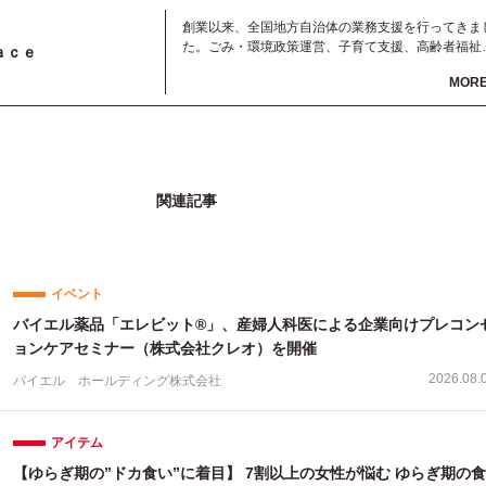
創業以来、全国地方自治体の業務支援を行ってきま
た。ごみ・環境政策運営、子育て支援、高齢者福祉
ａｃｅ
ど、地方自治体の担う役割は多岐にわたり非常に重
MOR
なものです。その中で、業務負担の削減や、住民と
コミュニケーションの円滑化など、改めていくつも
課題が重要度を増しています。G-Placeは業務受託
品提供、システム構築など様々な関わり方で自治体
運営を支援していきます。
関連記事
イベント
バイエル薬品「エレビット®」、産婦人科医による企業向けプレコン
ョンケアセミナー（株式会社クレオ）を開催
2026.08.
バイエル ホールディング株式会社
アイテム
【ゆらぎ期の”ドカ食い”に着目】 7割以上の女性が悩む ゆらぎ期の