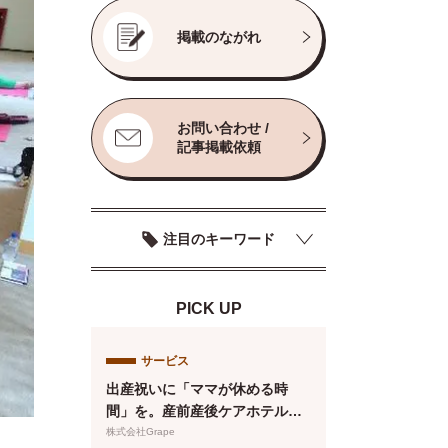
掲載のながれ
お問い合わせ /
記事掲載依頼
注目のキーワード
PICK UP
サービス
出産祝いに「ママが休める時
間」を。産前産後ケアホテル
「ぶどうの木」、複数人で贈れ
株式会社Grape