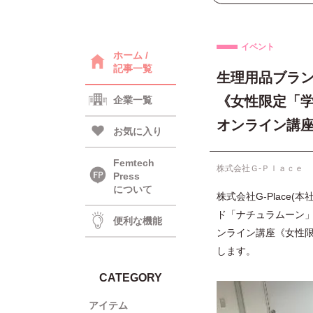
イベント
ホーム /
記事一覧
生理用品ブラン
《女性限定「学
企業一覧
オンライン講座が
お気に入り
Femtech
株式会社Ｇ‐Ｐｌａｃｅ
Press
について
株式会社G-Plac
ド「ナチュラムーン」
便利な機能
ンライン講座《女性限
します。
CATEGORY
アイテム