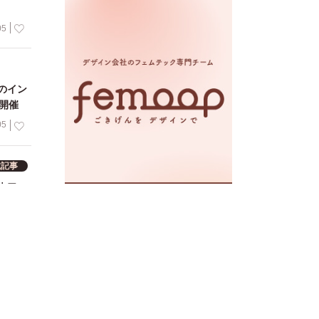
05
のイン
開催
05
載記事
YO｜フェ
30
itch