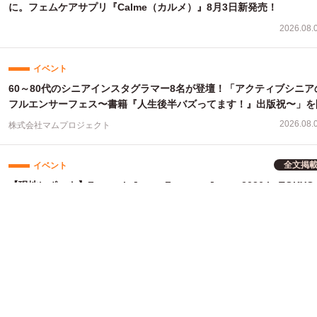
に。フェムケアサプリ『Calme（カルメ）』8月3日新発売！
2026.08.
イベント
60～80代のシニアインスタグラマー8名が登壇！「アクティブシニア
フルエンサーフェス〜書籍『人生後半バズってます！』出版祝〜」を
2026.08.
株式会社マムプロジェクト
全文掲
イベント
【現地レポート】Femtech Japan Femcare Japan 2026 in TOK
ムテックジャパン2026に女性の健康を支える多様な取り組みが集結
2026.07.
フェムテックプレス編集部
イベント
ピルボックスジャパン、2ブランドが『Femtech Japan Innovation P
2026』最終ノミネート