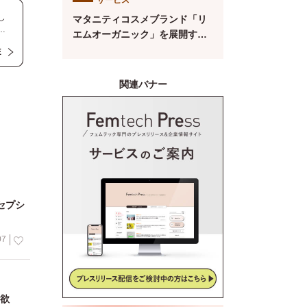
ト【第134回】
し
マタニティコスメブランド「リ
な
エムオーガニック」を展開する
要
株式会社MYROが中四国初※の
E
の
産後ケアサービス「CALINE」
の
と連携
や物
関連バナー
の
セプシ
07
食欲