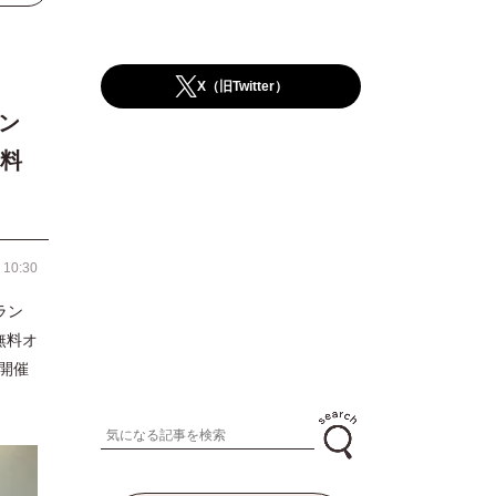
X（旧Twitter）
ン
料
 10:30
ラン
無料オ
開催