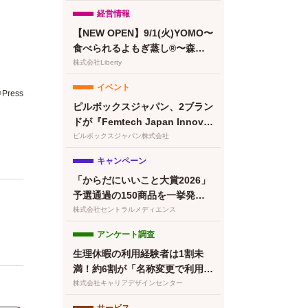
るeギフトカードを提供
経営情報
【NEW OPEN】9/1(火)YOMO〜
食べられるよもぎ蒸し®〜森下
清澄白河店グランドオープン！
株式会社Liberty
プレオープン予約受付開始
イベント
ress
ピルボックスジャパン、2ブラン
ドが『Femtech Japan Innovat
ion Pitch 2026』最終ノミネー
ピルボックスジャパン株式会社
ト
キャンペーン
「からだにいいこと大賞2026」
予選通過の150商品を一挙発
表！本日より特設サイトもオー
株式会社セントラルメディエンス
プン
アンケート調査
生理休暇の利用経験者は1割未
満！約6割が「名称変更で利用し
やすくなる」と回答／『女の転
株式会社キャリアデザインセンター
職type』が働く女性にアンケー
サービス