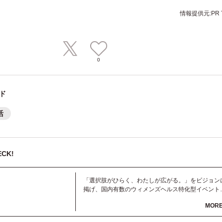
情報提供元:PR T
0
ド
活
CK!
「選択肢がひらく、わたしが広がる。」をビジョン
掲げ、国内有数のウィメンズヘルス特化型イベント
ラ
「WEHealth」の開催をはじめ、企業研修や制度づ
MOR
の支援、情報発信を通じて、働く女性を支える環境
くりに取り組んでいます。さらに、フェムテック領