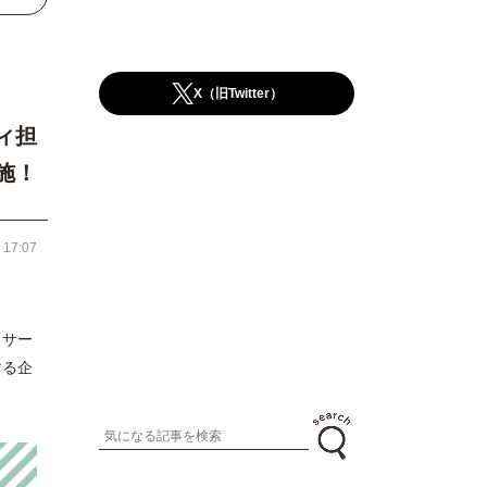
X（旧Twitter）
ィ担
施！
 17:07
トサー
する企