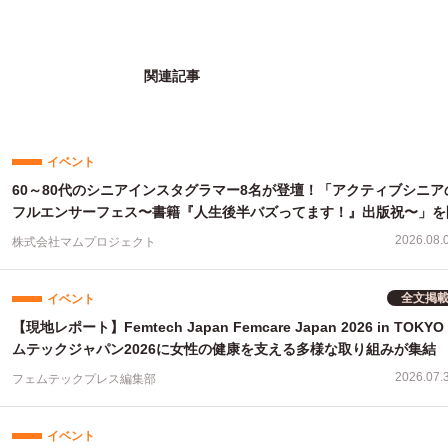
にとどまらず次世代育成の分野にも活動を広げ、一
ひとりの可能性をひらく挑戦を続けています。
関連記事
イベント
60～80代のシニアインスタグラマー8名が登壇！「アクティブシニア
フルエンサーフェス〜書籍『人生後半バズってます！』出版祝〜」を
2026.08.
株式会社マムプロジェクト
全文掲
イベント
【現地レポート】Femtech Japan Femcare Japan 2026 in TOK
ムテックジャパン2026に女性の健康を支える多様な取り組みが集結
2026.07.
フェムテックプレス編集部
イベント