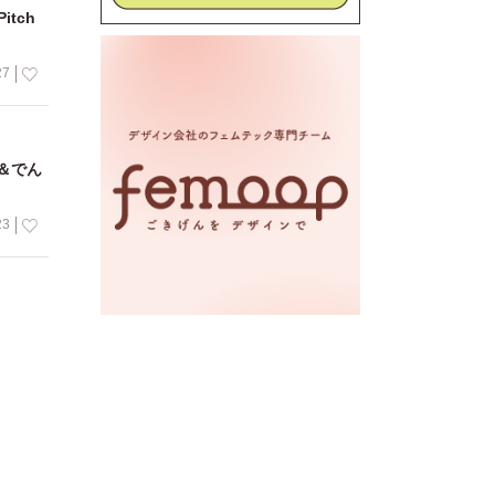
itch
27
＆でん
23
16