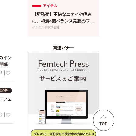
プレオープン予約受付開始
人
アイテム
【新発売】不快なニオイや痒み
に。和漢×菌バランス発想のフェ
ムケア泡ソープが登場
イルミルド株式会社
関連バナー
のイン
開催
05
載記事
YO｜フェ
30
TOP