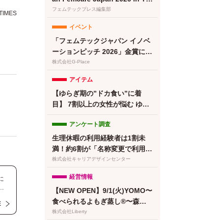
KYO｜フェムテックジャパン20
フェムテックプレス編集部
IMES
26に女性の健康を支える多様な
イベント
取り組みが集結
「フェムテックジャパン イノベ
ーションピッチ 2026」金賞に竹
繊維＆でんぷん由来吸収体の生
株式会社G-Place
理用ナプキンが選出
アイテム
【ゆらぎ期の”ドカ食い”に着
目】 7割以上の女性が悩む ゆら
ぎ期の食欲 に。フェムケアサプ
アンケート調査
リ『Calme（カルメ）』8月3日
新発売！
生理休暇の利用経験者は1割未
満！約6割が「名称変更で利用し
やすくなる」と回答／『女の転
株式会社キャリアデザインセンター
職type』が働く女性にアンケー
経営情報
に
ト【第134回】
【NEW OPEN】9/1(火)YOMO〜
くり
食べられるよもぎ蒸し®〜森下
E
づ
清澄白河店グランドオープン！
株式会社Liberty
域