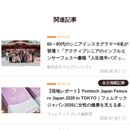
ります。ひとまずなんでもやっちゃいます。
関連記事
イベント
60～80代のシニアインスタグラマー8名が
登壇！「アクティブシニアのインフルエ
ンサーフェス〜書籍『人生後半バズって
ます！』出版祝〜」を開催
株式会社マムプロジェクト
2026.08.05
全文掲載記事
イベント
【現地レポート】Femtech Japan Femca
re Japan 2026 in TOKYO｜フェムテック
ジャパン2026に女性の健康を支える多様
な取り組みが集結
フェムテックプレス編集部
2026.07.30