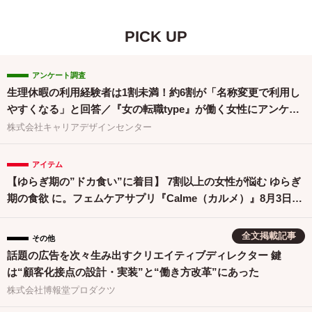
PICK UP
アンケート調査
生理休暇の利用経験者は1割未満！約6割が「名称変更で利用し
やすくなる」と回答／『女の転職type』が働く女性にアンケー
ト【第134回】
株式会社キャリアデザインセンター
アイテム
【ゆらぎ期の”ドカ食い”に着目】 7割以上の女性が悩む ゆらぎ
期の食欲 に。フェムケアサプリ『Calme（カルメ）』8月3日新
発売！
全文掲載記事
その他
話題の広告を次々生み出すクリエイティブディレクター 鍵
は“顧客化接点の設計・実装”と“働き方改革”にあった
株式会社博報堂プロダクツ