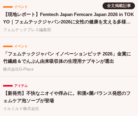
全文掲載記事
イベント
【現地レポート】Femtech Japan Femcare Japan 2026 in TOK
YO｜フェムテックジャパン2026に女性の健康を支える多様な
取り組みが集結
フェムテックプレス編集部
イベント
「フェムテックジャパン イノベーションピッチ 2026」金賞に
竹繊維＆でんぷん由来吸収体の生理用ナプキンが選出
株式会社G-Place
アイテム
【新発売】不快なニオイや痒みに。和漢×菌バランス発想のフ
ェムケア泡ソープが登場
イルミルド株式会社
関連バナー