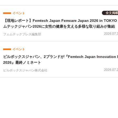
全文掲
イベント
【現地レポート】Femtech Japan Femcare Japan 2026 in TOK
ムテックジャパン2026に女性の健康を支える多様な取り組みが集結
2026.07.
フェムテックプレス編集部
イベント
ピルボックスジャパン、2ブランドが『Femtech Japan Innovation P
2026』最終ノミネート
2026.07.
ピルボックスジャパン株式会社
イベント
「フェムテックジャパン イノベーションピッチ 2026」金賞に竹繊維
ぷん由来吸収体の生理用ナプキンが選出
2026.07.
株式会社G-Place