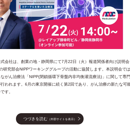
式会社は、創業の地・静岡県にて7月22日（火）報道関係者向け説明会
内の研究部会NIPPワーキンググループの活動に協賛します。本説明会で
ながん治療法「NIPP(閉鎖循環下骨盤内非均衡灌流療法)」に関して専
行われます。6月の東京開催に続く第2回であり、がん治療の新たな可
会です。
つづきを読む
（外部サイトを表示）