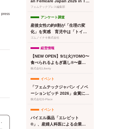
an Femcare Japan 2026 in TO
KYO｜フェムテックジャパン20
フェムテックプレス編集部
26に女性の健康を支える多様な
press
アンケート調査
取り組みが集結
産後女性の約8割が「生理の変
化」を実感 育児中は「トイレ
に行けない」が最大のストレス
ゴムノイナキ株式会社
に【feminak調査】
経営情報
【NEW OPEN】9/1(火)YOMO〜
食べられるよもぎ蒸し®〜森下
清澄白河店グランドオープン！
株式会社Liberty
プレオープン予約受付開始
イベント
「フェムテックジャパン イノベ
ーションピッチ 2026」金賞に竹
繊維＆でんぷん由来吸収体の生
株式会社G-Place
理用ナプキンが選出
イベント
バイエル薬品「エレビット
ん・
®」、産婦人科医による企業向
法