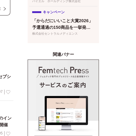
けプレコンセプションケアセミ
バイエル ホールディング株式会社
こと
ナー（株式会社クレオ）を開催
E
わ
キャンペーン
う
「からだにいいこと大賞2026」
予選通過の150商品を一挙発
表！本日より特設サイトもオー
株式会社セントラルメディエンス
プン
関連バナー
セプシ
07
のイン
開催
05