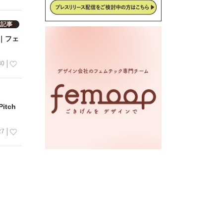
載記事
YO｜フェ
30
itch
27
＆でん
23