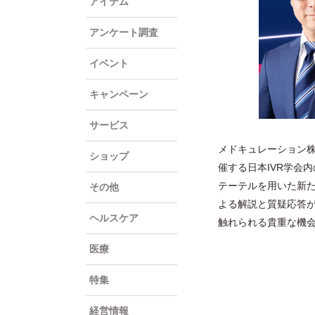
アイテム
アンケート調査
イベント
キャンペーン
サービス
メドキュレーション株
ショップ
催する日本IVR学会
テーテルを用いた新た
その他
よる解説と質疑応答が
ヘルスケア
触れられる貴重な機
医療
特集
経営情報