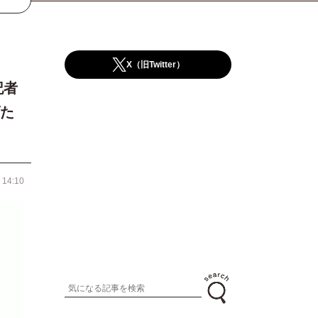
X（旧Twitter）
記者
た
 14:10