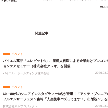
ョン株式会社
について発信しています。NIPPを保険適用にする
MOR
で、年間11万人がかかり３万人以上がなくなると言
れている患者さんの生きる希望につながります。ど
かご支援をお願いいたします。
関連記事
イベント
バイエル薬品「エレビット®」、産婦人科医による企業向けプレコン
ョンケアセミナー（株式会社クレオ）を開催
2026.08.
バイエル ホールディング株式会社
イベント
60～80代のシニアインスタグラマー8名が登壇！「アクティブシニア
フルエンサーフェス〜書籍『人生後半バズってます！』出版祝〜」を
2026.08.
株式会社マムプロジェクト