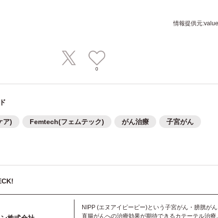
情報提供元:value 
0
ド
ケア)
Femtech(フェムテック)
がん治療
子宮がん
CK!
NIPP (エヌアイピーピー)という子宮がん・膀胱が
直腸がんへの治療効果が期待できるカテーテル治療