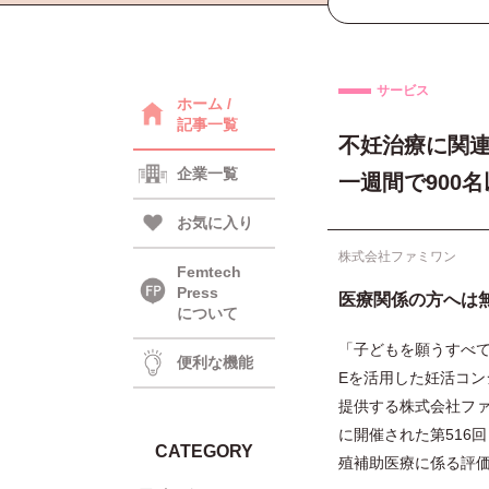
サービス
ホーム /
記事一覧
不妊治療に関連
企業一覧
一週間で900
お気に入り
株式会社ファミワン
Femtech
Press
医療関係の方へは
について
「子どもを願うすべて
便利な機能
Eを活用した妊活コン
提供する株式会社ファ
に開催された第516
CATEGORY
殖補助医療に係る評