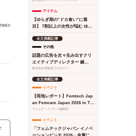
やすくなる」と回答／『女の転
職type』が働く女性にアンケー
アイテム
ト【第134回】
【ゆらぎ期の”ドカ食い”に着
IMES
目】 7割以上の女性が悩む ゆら
ぎ期の食欲 に。フェムケアサプ
全文掲載記事
リ『Calme（カルメ）』8月3日
新発売！
その他
話題の広告を次々生み出すクリ
エイティブディレクター 鍵
は“顧客化接点の設計・実
株式会社博報堂プロダクツ
装”と“働き方改革”にあった
全文掲載記事
イベント
【現地レポート】Femtech Jap
an Femcare Japan 2026 in TO
KYO｜フェムテックジャパン20
フェムテックプレス編集部
26に女性の健康を支える多様な
イベント
取り組みが集結
と
「フェムテックジャパン イノベ
ーションピッチ 2026」金賞に竹