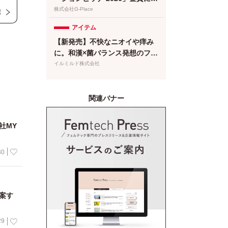
け
繊維＆でんぷん由来吸収体の生
株式会社G-Place
E
理用ナプキンが選出
う
アイテム
動
【新発売】不快なニオイや痒み
に。和漢×菌バランス発想のフェ
て
ムケア泡ソープが登場
イルミルド株式会社
関連バナー
社MY
30
案す
29