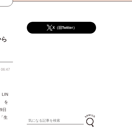
X（旧Twitter）
から
 06:47
LIN
を
9日
「生