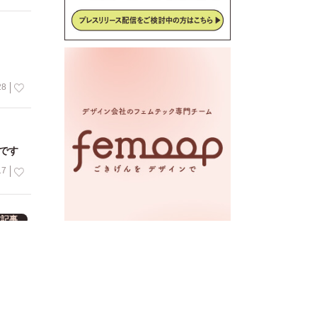
28
です
17
載記事
妊活の
10