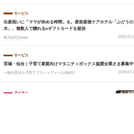
サービス
出産祝いに「ママが休める時間」を。産前産後ケアホテル「ぶどうの
木」、複数人で贈れるeギフトカードを提供
2026.07.
株式会社Grape
サービス
宮城・仙台｜子育て家庭向けマタニティボックス協賛企業さま募集中
2026.07.
一般社団法人子育てプラットフォームMaRU
全文掲
アイテム
6月25日 妊娠力検査キット「MyエイジF」が採血デバイスを刷新。
採血が自宅で「ほぼ無痛」に
2026.07.
株式会社ＴＬ Ｇｅｎｏｍｉｃｓ