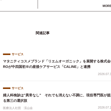
カップル関係が悪くなってしまったりする状況を助
MOR
たい、
またそうならないようにサポートしていきたいとい
思いでサービスを提供しています。
ファミワンが抱える専門家や妊活経験者の知識を総
員して、
みなさまが最適な妊活を進めるためのお手伝いをし
関連記事
いきます。
サービス
マタニティコスメブランド「リエムオーガニック」を展開する株式会
ROが中四国初※の産後ケアサービス「CALINE」と連携
2026.07.
サービス
婦人科検診は”異常なし” それでも消えない不調に、現役専門医が提
る第三の選択肢
2026.07.
医療法人社団 渓山会