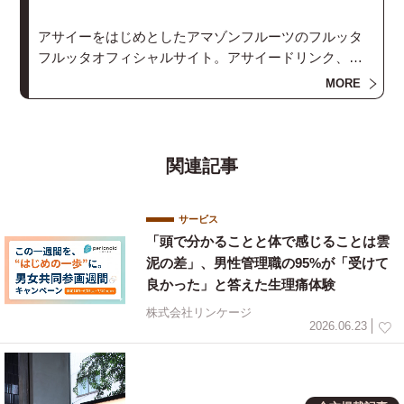
アサイーをはじめとしたアマゾンフルーツのフルッタ
フルッタオフィシャルサイト。アサイードリンク、ア
サイーエナジーダイ エッタなど、からだと自然に優し
MORE
い商品をご紹介しています。
関連記事
サービス
「頭で分かることと体で感じることは雲
泥の差」、男性管理職の95%が「受けて
良かった」と答えた生理痛体験
株式会社リンケージ
2026.06.23