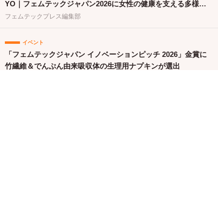
YO｜フェムテックジャパン2026に女性の健康を支える多様な
取り組みが集結
フェムテックプレス編集部
イベント
「フェムテックジャパン イノベーションピッチ 2026」金賞に
竹繊維＆でんぷん由来吸収体の生理用ナプキンが選出
株式会社G-Place
アイテム
【新発売】不快なニオイや痒みに。和漢×菌バランス発想のフ
ェムケア泡ソープが登場
イルミルド株式会社
関連バナー