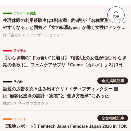
アンケート調査
TOP
生理休暇の利用経験者は1割未満！約6割が「名称変更で利用し
やすくなる」と回答／『女の転職type』が働く女性にアンケー
ト【第134回】
株式会社キャリアデザインセンター
アイテム
【ゆらぎ期の”ドカ食い”に着目】 7割以上の女性が悩む ゆらぎ
期の食欲 に。フェムケアサプリ『Calme（カルメ）』8月3日新
発売！
全文掲載記事
その他
話題の広告を次々生み出すクリエイティブディレクター 鍵
は“顧客化接点の設計・実装”と“働き方改革”にあった
株式会社博報堂プロダクツ
全文掲載記事
イベント
【現地レポート】Femtech Japan Femcare Japan 2026 in TOK