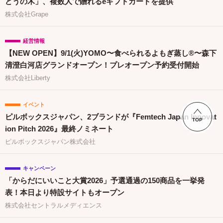
どうの木」、複数人で贈れるeギフトカードを提供
株式会社Grape
経営情報
【NEW OPEN】9/1(火)YOMO〜食べられるよもぎ蒸し®〜森下
清澄白河店グランドオープン！プレオープン予約受付開始
株式会社Liberty
イベント
ピルボックスジャパン、2ブランドが『Femtech Japan Innovat
TOP
ion Pitch 2026』最終ノミネート
ピルボックスジャパン株式会社
キャンペーン
「からだにいいこと大賞2026」予選通過の150商品を一挙発
表！本日より特設サイトもオープン
株式会社セントラルメディエンス