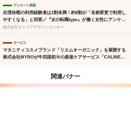
アンケート調査
生理休暇の利用経験者は1割未満！約6割が「名称変更で利用し
やすくなる」と回答／『女の転職type』が働く女性にアンケー
ト【第134回】
株式会社キャリアデザインセンター
サービス
マタニティコスメブランド「リエムオーガニック」を展開する
株式会社MYROが中四国初※の産後ケアサービス「CALINE」
と連携
関連バナー