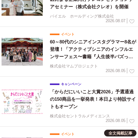
アセミナー（株式会社クレオ）を開催
バイエル ホールディング株式会社
2026.08.07
イベント
60～80代のシニアインスタグラマー8名が
登壇！「アクティブシニアのインフルエ
ンサーフェス〜書籍『人生後半バズって
ます！』出版祝〜」を開催
株式会社マムプロジェクト
2026.08.05
キャンペーン
「からだにいいこと大賞2026」予選通過
の150商品を一挙発表！本日より特設サイ
トもオープン
株式会社セントラルメディエンス
2026.08.05
全文掲載記事
イベント