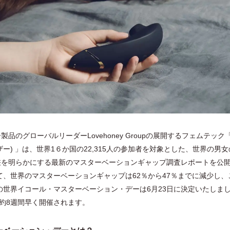
品のグローバルリーダーLovehoney Groupの展開するフェムテック
ナイザー) 」は、世界1６か国の22,315人の参加者を対象とした、世界の男
差を明らかにする最新のマスターベーションギャップ調査レポートを公
べて、世界のマスターベーションギャップは62％から47％までに減少し、
年の世界イコール・マスターベーション・デーは6月23日に決定いたしま
も約8週間早く開催されます。