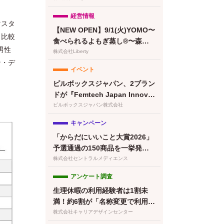
るeギフトカードを提供
経営情報
マスタ
【NEW OPEN】9/1(火)YOMO〜
と比較
食べられるよもぎ蒸し®〜森下
男性
清澄白河店グランドオープン！
株式会社Liberty
ン・デ
プレオープン予約受付開始
イベント
ピルボックスジャパン、2ブラン
ドが『Femtech Japan Innovat
ion Pitch 2026』最終ノミネー
ピルボックスジャパン株式会社
ト
キャンペーン
「からだにいいこと大賞2026」
予選通過の150商品を一挙発
表！本日より特設サイトもオー
株式会社セントラルメディエンス
プン
アンケート調査
生理休暇の利用経験者は1割未
満！約6割が「名称変更で利用し
やすくなる」と回答／『女の転
株式会社キャリアデザインセンター
職type』が働く女性にアンケー