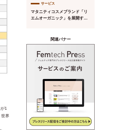
サービス
ト【第134回】
マタニティコスメブランド「リ
エムオーガニック」を展開する
株式会社MYROが中四国初※の
産後ケアサービス「CALINE」
と連携
関連バナー
が1
、世界