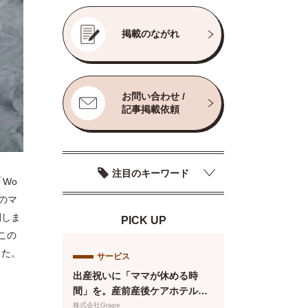
掲載のながれ
お問い合わせ /
記事掲載依頼
注目のキーワード
「Wo
女のマ
開しま
PICK UP
この
した。
サービス
出産祝いに「ママが休める時
間」を。産前産後ケアホテル
「ぶどうの木」、複数人で贈れ
株式会社Grape