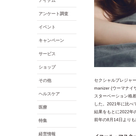
アイテム
アンケート調査
イベント
キャンペーン
サービス
ショップ
セクシャルプレジャー製
その他
manizer (ウーマ
ヘルスケア
スターベーション格
した。2021年に比
医療
結果をもとに2022
前年の8月14日より
特集
経営情報