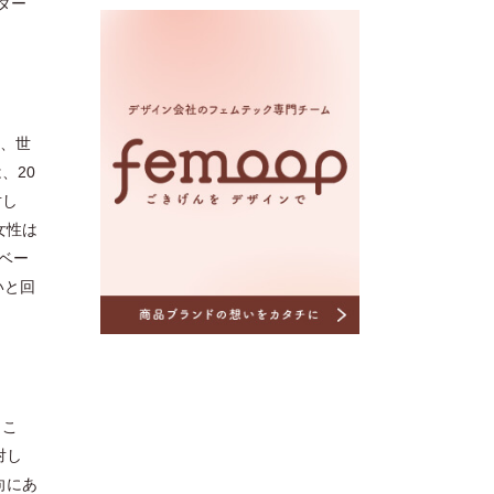
ター
し、世
、20
対し
女性は
ベー
いと回
とこ
対し
向にあ