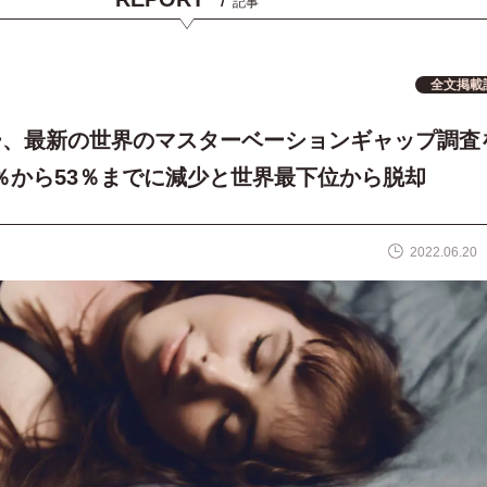
記事
全文掲載
ー、最新の世界のマスターベーションギャップ調査
7％から53％までに減少と世界最下位から脱却
2022.06.20