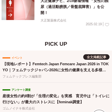
大正健康ナビ、2/19新着情報 「女性の頻
尿（過活動膀胱／骨盤底障害）」を公
開！
大正製薬株式会社
2025.02.19
PICK UP
全文掲載記事
イベント
【現地レポート】Femtech Japan Femcare Japan 2026 in TOK
YO｜フェムテックジャパン2026に女性の健康を支える多様な
取り組みが集結
フェムテックプレス編集部
アンケート調査
産後女性の約8割が「生理の変化」を実感 育児中は「トイレに
行けない」が最大のストレスに【feminak調査】
ゴムノイナキ株式会社