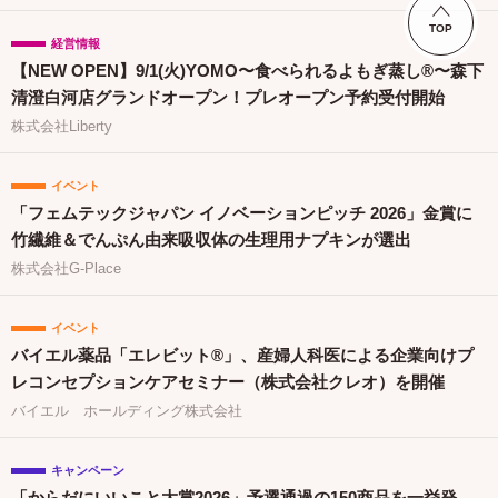
TOP
経営情報
【NEW OPEN】9/1(火)YOMO〜食べられるよもぎ蒸し®〜森下
清澄白河店グランドオープン！プレオープン予約受付開始
株式会社Liberty
イベント
「フェムテックジャパン イノベーションピッチ 2026」金賞に
竹繊維＆でんぷん由来吸収体の生理用ナプキンが選出
株式会社G-Place
イベント
バイエル薬品「エレビット®」、産婦人科医による企業向けプ
レコンセプションケアセミナー（株式会社クレオ）を開催
バイエル ホールディング株式会社
キャンペーン
「からだにいいこと大賞2026」予選通過の150商品を一挙発