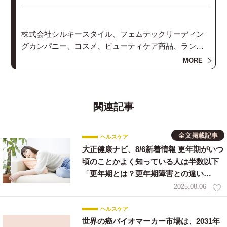
株式会社シルキースタイル、フェムテックリーディン
グカンパニー、コスメ、ビューティケア商品、ランジ
ェリーのプロデュースやテレビ・カタログ通販への商
MORE
品提案を展開。商品開発やモニター・モデルのキャス
ティング
関連記事
全文掲載記事
ヘルスケア
大正健康ナビ、8/6新着情報 更年期がいつ
頃のことかよく知っている人は半数以下
「更年期とは？更年期障害との違い
は？」
2025.08.06
ヘルスケア
世界の癌バイオマーカー市場は、2031年