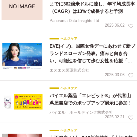
までに362億米ドルに達し、年平均成長率
（CAGR）は13%で成長すると予測
Panorama Data Insights Ltd.
2025.06.02
ヘルスケア
EVE(イブ)、国際女性デーにあわせて新ブ
ランドスローガン発表。痛みと向き合
い、可能性を信じて歩む女性を応援「痛
みよ、私よ、とんでゆけ。」
エスエス製薬株式会社
2025.03.06
ヘルスケア
バイエル薬品「エレビット®」が代官山
蔦屋書店でのポップアップ展示に参加！
バイエル ホールディング株式会社
2025.02.21
ヘルスケア