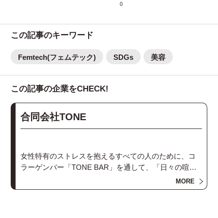
0
この記事のキーワード
Femtech(フェムテック)
SDGs
美容
この記事の企業をCHECK!
合同会社TONE
女性特有のストレスを抱えるすべての人のために、コ
ラーゲンバー「TONE BAR」を通して、「日々の喧騒
から逃れて一息つく」「自分と向き合う・他者のこと
MORE
を想う」といったセルフケア・ウェルネスケアのため
の時間を提供しています。