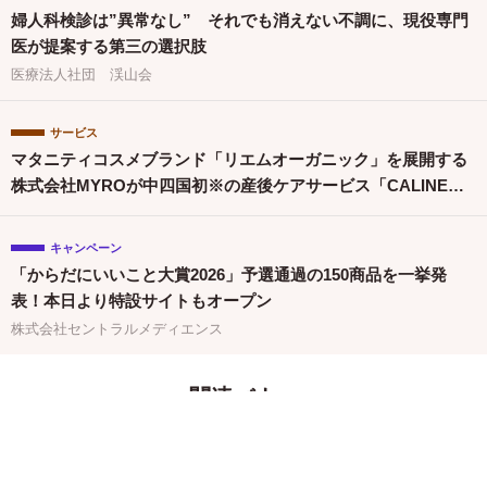
婦人科検診は”異常なし” それでも消えない不調に、現役専門
医が提案する第三の選択肢
医療法人社団 渓山会
サービス
マタニティコスメブランド「リエムオーガニック」を展開する
株式会社MYROが中四国初※の産後ケアサービス「CALINE」
と連携
キャンペーン
「からだにいいこと大賞2026」予選通過の150商品を一挙発
表！本日より特設サイトもオープン
株式会社セントラルメディエンス
関連バナー