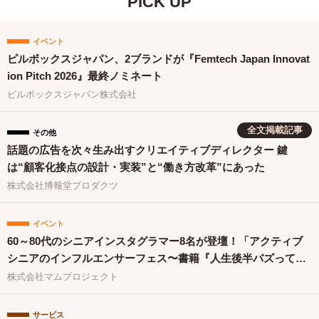
PICK UP
イベント
ピルボックスジャパン、2ブランドが『Femtech Japan Innovat
ion Pitch 2026』最終ノミネート
ピルボックスジャパン株式会社
全文掲載記事
その他
話題の広告を次々生み出すクリエイティブディレクター 鍵
は“顧客化接点の設計・実装”と“働き方改革”にあった
株式会社博報堂プロダクツ
イベント
60～80代のシニアインスタグラマー8名が登壇！「アクティブ
シニアのインフルエンサーフェス〜書籍『人生後半バズってま
す！』出版祝〜」を開催
株式会社マムプロジェクト
サービス