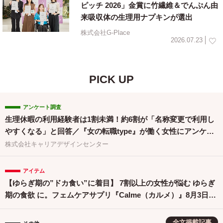
ピッチ 2026」金賞に竹繊維＆でんぷん由
来吸収体の生理用ナプキンが選出
株式会社G-Place
2026.07.23
PICK UP
アンケート調査
生理休暇の利用経験者は1割未満！約6割が「名称変更で利用し
やすくなる」と回答／『女の転職type』が働く女性にアンケー
ト【第134回】
株式会社キャリアデザインセンター
アイテム
【ゆらぎ期の”ドカ食い”に着目】 7割以上の女性が悩む ゆらぎ
期の食欲 に。フェムケアサプリ『Calme（カルメ）』8月3日新
発売！
全文掲載記事