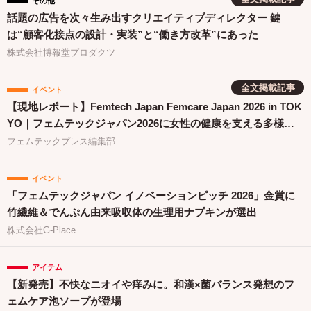
その他
話題の広告を次々生み出すクリエイティブディレクター 鍵
は“顧客化接点の設計・実装”と“働き方改革”にあった
株式会社博報堂プロダクツ
全文掲載記事
イベント
【現地レポート】Femtech Japan Femcare Japan 2026 in TOK
YO｜フェムテックジャパン2026に女性の健康を支える多様な
取り組みが集結
フェムテックプレス編集部
イベント
「フェムテックジャパン イノベーションピッチ 2026」金賞に
竹繊維＆でんぷん由来吸収体の生理用ナプキンが選出
株式会社G-Place
アイテム
【新発売】不快なニオイや痒みに。和漢×菌バランス発想のフ
ェムケア泡ソープが登場