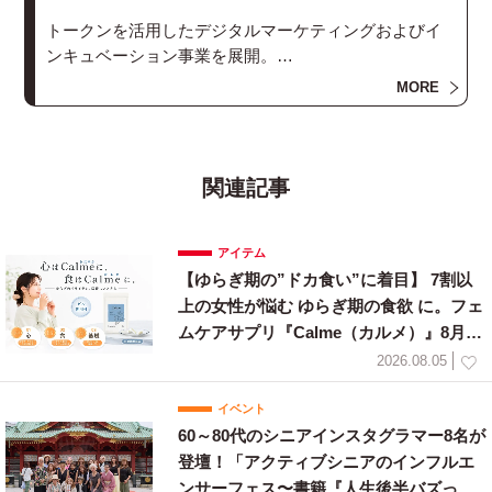
トークンを活用したデジタルマーケティングおよびイ
ンキュベーション事業を展開。
グローバルから日本、日本からグローバルへと投資家
MORE
や事業を繋ぎ、トークンやブロックチェーンの活用を
含むあらゆるビジネスのハンズオン型の事業サポート
や資金調達のサポートを行うインキュベーション事業
「Hachi」の展開。
関連記事
ブロックチェーン技術を用いて、オンライン上で公的
証明証を管理することができるデジタルID（DID）の開
アイテム
発を行う「Bridge」の提供。
【ゆらぎ期の”ドカ食い”に着目】 7割以
ファンの応援を可視化するファンマーケティングツー
上の女性が悩む ゆらぎ期の食欲 に。フェ
ル「YELLtum」の提供。
ムケアサプリ『Calme（カルメ）』8月3
個人のパーソナルデータを本人同意のもとで取得し、
インセンティブとしてファントークンを付与する情報
日新発売！
2026.08.05
銀行サービス「YELLDataBank」の提供。
およびファンド事業、マーケティング事業を展開。
イベント
『分散型の情報流通によって、境界のないビジネスマ
60～80代のシニアインスタグラマー8名が
ーケットを創出する』ことを目指す。
登壇！「アクティブシニアのインフルエ
ンサーフェス〜書籍『人生後半バズって