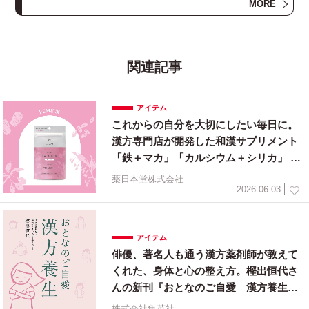
MORE
業で女性のライフスタイルをエンパワーします。
関連記事
アイテム
これからの自分を大切にしたい毎日に。
漢方専門店が開発した和漢サプリメント
「鉄＋マカ」「カルシウム＋シリカ」 20
26年6月1日（月）新発売
薬日本堂株式会社
2026.06.03
アイテム
俳優、著名人も通う漢方薬剤師が教えて
くれた、身体と心の整え方。樫出恒代さ
んの新刊『おとなのご自愛 漢方養生』
が5月26日（火）に集英社から発売