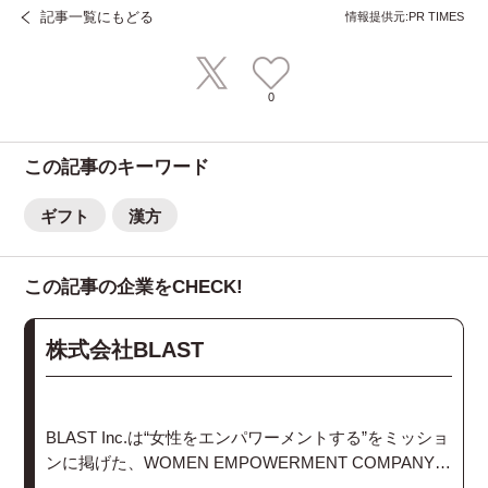
記事一覧にもどる
情報提供元:PR TIMES
0
この記事のキーワード
ギフト
漢方
この記事の企業をCHECK!
株式会社BLAST
BLAST Inc.は“女性をエンパワーメントする”をミッショ
ンに掲げた、WOMEN EMPOWERMENT COMPANYで
す。メディアとプロダクト、コミュニティの３軸の事