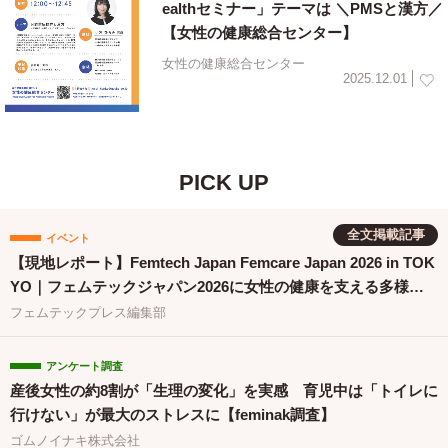
ealthセミナー」テーマは ＼PMSと漢方／
【女性の健康総合センター】
女性の健康総合センター
2025.12.01
PICK UP
全文掲載記事
イベント
【現地レポート】Femtech Japan Femcare Japan 2026 in TOK
YO｜フェムテックジャパン2026に女性の健康を支える多様な
取り組みが集結
フェムテックプレス編集部
アンケート調査
産後女性の約8割が「生理の変化」を実感 育児中は「トイレに
行けない」が最大のストレスに【feminak調査】
ゴムノイナキ株式会社