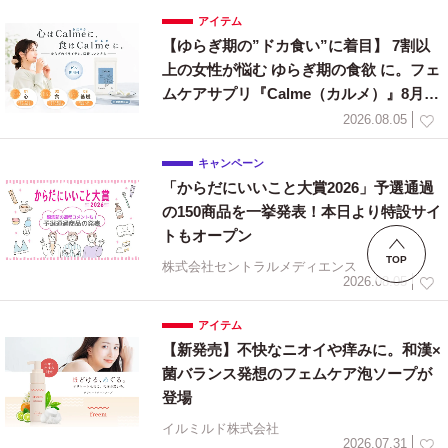
アイテム
【ゆらぎ期の”ドカ食い”に着目】 7割以
上の女性が悩む ゆらぎ期の食欲 に。フェ
ムケアサプリ『Calme（カルメ）』8月3
日新発売！
2026.08.05
キャンペーン
「からだにいいこと大賞2026」予選通過
の150商品を一挙発表！本日より特設サイ
トもオープン
TOP
株式会社セントラルメディエンス
2026.08.05
アイテム
【新発売】不快なニオイや痒みに。和漢×
菌バランス発想のフェムケア泡ソープが
登場
イルミルド株式会社
2026.07.31