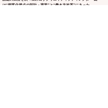
は“顧客化接点の設計・実装”と“働き方改革”にあった
株式会社博報堂プロダクツ
イベント
60～80代のシニアインスタグラマー8名が登壇！「アクティブ
シニアのインフルエンサーフェス〜書籍『人生後半バズってま
す！』出版祝〜」を開催
株式会社マムプロジェクト
サービス
婦人科検診は”異常なし” それでも消えない不調に、現役専門
医が提案する第三の選択肢
医療法人社団 渓山会
サービス
マタニティコスメブランド「リエムオーガニック」を展開する
株式会社MYROが中四国初※の産後ケアサービス「CALINE」
と連携