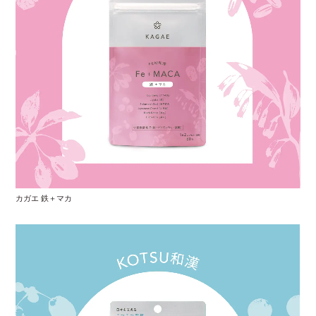
カガエ 鉄＋マカ