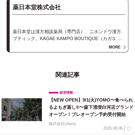
薬日本堂株式会社
薬日本堂は漢方相談薬局（専門店）、ニホンドウ漢方
ブティック、KAGAE KAMPO BOUTIQUE（カガエ カ
ンポウ ブティック）、漢方スクール、漢方ミュージア
MORE
ムなどを展開しています。漢方/漢方薬でお客様の健康
と美を応援する日本最大の漢方相談薬局です。
関連記事
経営情報
【NEW OPEN】9/1(火)YOMO〜食べられ
るよもぎ蒸し®〜森下清澄白河店グランド
オープン！プレオープン予約受付開始
株式会社Liberty
2026.08.06