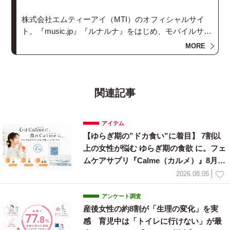
株式会社エムティーアイ（MTI）のオフィシャルサイ
ト。『music.jp』『ルナルナ』をはじめ、モバイルサイ
トを通じて、便利で楽しいサービスを提供する、モバ
MORE
イル・コンテンツ企業です。
関連記事
アイテム
【ゆらぎ期の”ドカ食い”に着目】 7割以
上の女性が悩む ゆらぎ期の食欲 に。フェ
ムケアサプリ『Calme（カルメ）』8月3
日新発売！
2026.08.05
アンケート調査
産後女性の約8割が「生理の変化」を実
感 育児中は「トイレに行けない」が最