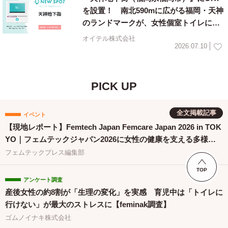
を設置！ 南北590mに広がる福岡・天神
のランドマークが、女性個室トイレに生
理用ナプキンを常備
オイテル株式会社
2026.07.10
PICK UP
全文掲載記事
イベント
【現地レポート】Femtech Japan Femcare Japan 2026 in TOK
YO｜フェムテックジャパン2026に女性の健康を支える多様な
取り組みが集結
フェムテックプレス編集部
TOP
アンケート調査
産後女性の約8割が「生理の変化」を実感 育児中は「トイレに
行けない」が最大のストレスに【feminak調査】
ゴムノイナキ株式会社