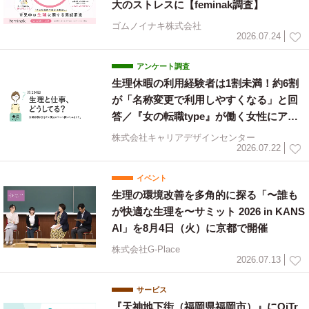
大のストレスに【feminak調査】
ゴムノイナキ株式会社
2026.07.24
アンケート調査
生理休暇の利用経験者は1割未満！約6割
が「名称変更で利用しやすくなる」と回
答／『女の転職type』が働く女性にアン
ケート【第134回】
株式会社キャリアデザインセンター
2026.07.22
イベント
生理の環境改善を多角的に探る「〜誰も
が快適な生理を〜サミット 2026 in KANS
AI」を8月4日（火）に京都で開催
株式会社G-Place
2026.07.13
サービス
『天神地下街（福岡県福岡市）』にOiTr