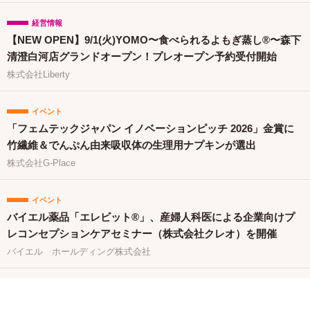
経営情報
【NEW OPEN】9/1(火)YOMO〜食べられるよもぎ蒸し®〜森下
清澄白河店グランドオープン！プレオープン予約受付開始
株式会社Liberty
イベント
「フェムテックジャパン イノベーションピッチ 2026」金賞に
竹繊維＆でんぷん由来吸収体の生理用ナプキンが選出
株式会社G-Place
イベント
バイエル薬品「エレビット®」、産婦人科医による企業向けプ
レコンセプションケアセミナー（株式会社クレオ）を開催
バイエル ホールディング株式会社
キャンペーン
「からだにいいこと大賞2026」予選通過の150商品を一挙発