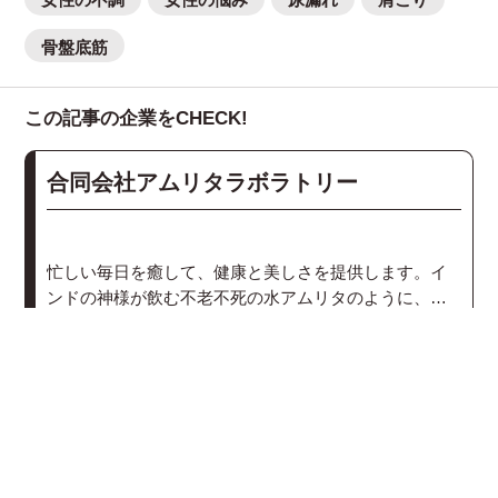
骨盤底筋
この記事の企業をCHECK!
合同会社アムリタラボラトリー
忙しい毎日を癒して、健康と美しさを提供します。イ
ンドの神様が飲む不老不死の水アムリタのように、が
んばる女性が美しさと元気をチャージできる場所であ
MORE
りますように。
関連記事
イベント