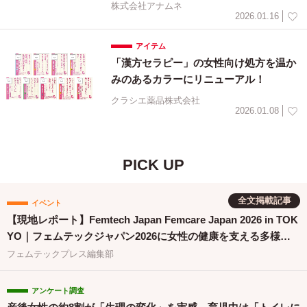
株式会社アナムネ
2026.01.16
アイテム
「漢方セラピー」の女性向け処方を温か
みのあるカラーにリニューアル！
クラシエ薬品株式会社
2026.01.08
PICK UP
全文掲載記事
イベント
【現地レポート】Femtech Japan Femcare Japan 2026 in TOK
YO｜フェムテックジャパン2026に女性の健康を支える多様な
取り組みが集結
フェムテックプレス編集部
アンケート調査