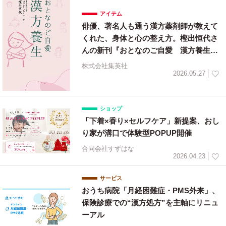
アイテム
俳優、著名人も通う漢方薬剤師が教えて
くれた、身体と心の整え方。樫出恒代さ
んの新刊『おとなのご自愛 漢方養生』
が5月26日（火）に集英社から発売
株式会社集英社
2026.05.27
ショップ
「下着×香り×セルフケア」新提案、おし
り家が溝口で体験型POPUP開催
合同会社すずはな
2026.04.23
サービス
おうち病院「月経困難症・PMS外来」、
保険診療での“漢方処方”を主軸にリニュ
ーアル