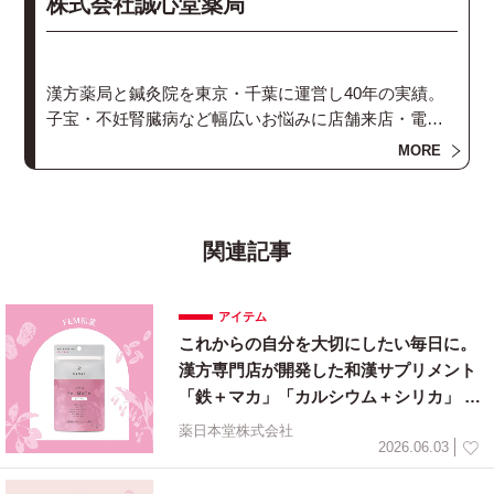
株式会社誠心堂薬局
漢方薬局と鍼灸院を東京・千葉に運営し40年の実績。
子宝・不妊腎臓病など幅広いお悩みに店舗来店・電
話・オンラインで相談します。漢方と鍼灸を組み合わ
MORE
せて心身を癒し整えるお手伝いをいたします。
関連記事
アイテム
これからの自分を大切にしたい毎日に。
漢方専門店が開発した和漢サプリメント
「鉄＋マカ」「カルシウム＋シリカ」 20
26年6月1日（月）新発売
薬日本堂株式会社
2026.06.03