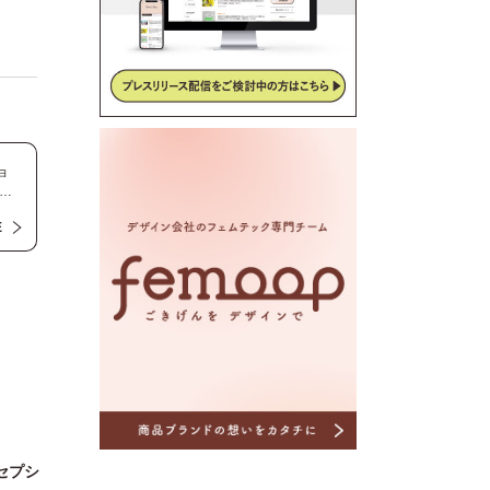
ョ
ご
E
い
ン
ハ
セプシ