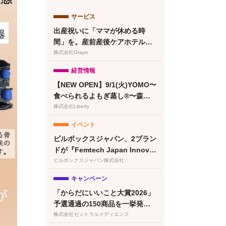
サービス
出産祝いに「ママが休める時
間」を。産前産後ケアホテル
「ぶどうの木」、複数人で贈れ
株式会社Grape
るeギフトカードを提供
経営情報
【NEW OPEN】9/1(火)YOMO〜
食べられるよもぎ蒸し®〜森下
清澄白河店グランドオープン！
株式会社Liberty
プレオープン予約受付開始
イベント
ピルボックスジャパン、2ブラン
ドが『Femtech Japan Innovat
ion Pitch 2026』最終ノミネー
ピルボックスジャパン株式会社
ト
キャンペーン
「からだにいいこと大賞2026」
予選通過の150商品を一挙発
表！本日より特設サイトもオー
株式会社セントラルメディエンス
プン