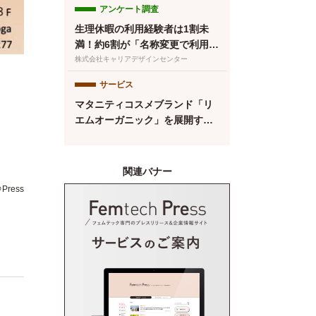
アンケート調査
生理休暇の利用経験者は1割未
満！約6割が「名称変更で利用し
やすくなる」と回答／『女の転
株式会社キャリアデザインセンター
職type』が働く女性にアンケー
サービス
ト【第134回】
マタニティコスメブランド「リ
エムオーガニック」を展開する
株式会社MYROが中四国初※の
産後ケアサービス「CALINE」
と連携
関連バナー
ress