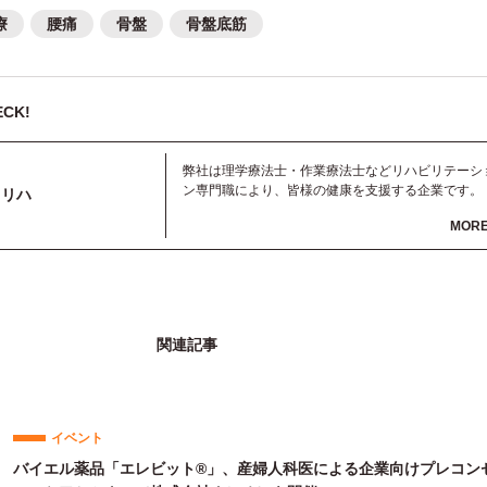
療
腰痛
骨盤
骨盤底筋
CK!
弊社は理学療法士・作業療法士などリハビリテーシ
ン専門職により、皆様の健康を支援する企業です。 
オリハ
高齢の方、お勤めの方、スポーツ選手、こどもなど
MOR
様々な世代に合わせたリハビリテーションをご提供
たします。痛みを取り除き、リハビリの力でワンラ
ク上の生活を実現しましょう。 株式会社フィジオリ
運動器・スポーツリハビリテーション塾
関連記事
イベント
バイエル薬品「エレビット®」、産婦人科医による企業向けプレコン