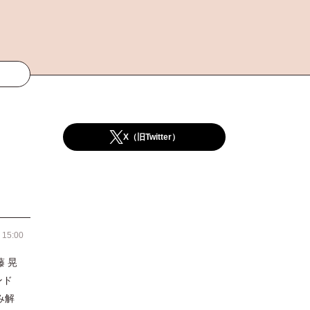
X（旧Twitter）
 15:00
 晃
ンド
み解