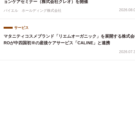
ョンケアセミナー（株式会社クレオ）を開催
2026.08.
バイエル ホールディング株式会社
サービス
マタニティコスメブランド「リエムオーガニック」を展開する株式会
ROが中四国初※の産後ケアサービス「CALINE」と連携
2026.07.
サービス
婦人科検診は”異常なし” それでも消えない不調に、現役専門医が提
る第三の選択肢
2026.07.
医療法人社団 渓山会
サービス
出産祝いに「ママが休める時間」を。産前産後ケアホテル「ぶどうの
木」、複数人で贈れるeギフトカードを提供
2026.07.
株式会社Grape