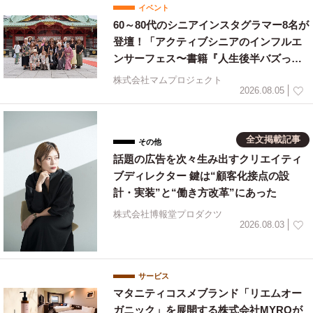
イベント
60～80代のシニアインスタグラマー8名が
登壇！「アクティブシニアのインフルエ
ンサーフェス〜書籍『人生後半バズって
ます！』出版祝〜」を開催
株式会社マムプロジェクト
2026.08.05
全文掲載記事
その他
話題の広告を次々生み出すクリエイティ
ブディレクター 鍵は“顧客化接点の設
計・実装”と“働き方改革”にあった
株式会社博報堂プロダクツ
2026.08.03
サービス
マタニティコスメブランド「リエムオー
ガニック」を展開する株式会社MYROが