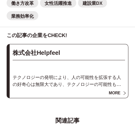
働き方改革
女性活躍推進
建設業DX
業務効率化
この記事の企業をCHECK!
株式会社Helpfeel
テクノロジーの発明により、人の可能性を拡張する人
の好奇心は無限大であり、テクノロジーの可能性も無
限に広がっています。私たちは人にとってスムーズで
MORE
頼もしい両者の関係を設計することで⼈間の思考とコ
ミュニケーションを加速します。
関連記事