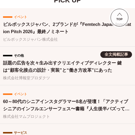
PICK UP
イベント
TOP
ピルボックスジャパン、2ブランドが『Femtech Japan Innovat
ion Pitch 2026』最終ノミネート
ピルボックスジャパン株式会社
全文掲載記事
その他
話題の広告を次々生み出すクリエイティブディレクター 鍵
は“顧客化接点の設計・実装”と“働き方改革”にあった
株式会社博報堂プロダクツ
イベント
60～80代のシニアインスタグラマー8名が登壇！「アクティブ
シニアのインフルエンサーフェス〜書籍『人生後半バズってま
す！』出版祝〜」を開催
株式会社マムプロジェクト
サービス