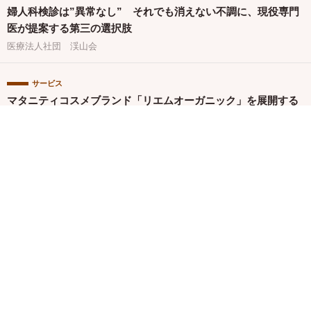
婦人科検診は”異常なし” それでも消えない不調に、現役専門
医が提案する第三の選択肢
医療法人社団 渓山会
サービス
マタニティコスメブランド「リエムオーガニック」を展開する
株式会社MYROが中四国初※の産後ケアサービス「CALINE」
と連携
キャンペーン
「からだにいいこと大賞2026」予選通過の150商品を一挙発
表！本日より特設サイトもオープン
株式会社セントラルメディエンス
関連バナー