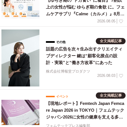
【ゆらぎ期の”ドカ食い”に着目】 7割以
上の女性が悩む ゆらぎ期の食欲 に。フェ
ムケアサプリ『Calme（カルメ）』8月3
日新発売！
2026.08.05
全文掲載記事
その他
話題の広告を次々生み出すクリエイティ
ブディレクター 鍵は“顧客化接点の設
計・実装”と“働き方改革”にあった
株式会社博報堂プロダクツ
2026.08.03
全文掲載記事
イベント
【現地レポート】Femtech Japan Femca
re Japan 2026 in TOKYO｜フェムテック
ジャパン2026に女性の健康を支える多様
な取り組みが集結
フェムテックプレス編集部