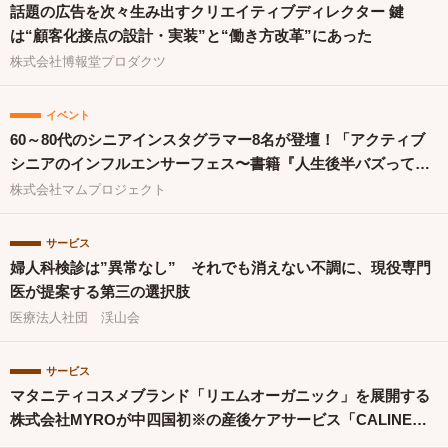
話題の広告を次々生み出すクリエイティブディレクター 鍵
は“顧客化接点の設計・実装”と“働き方改革”にあった
株式会社博報堂プロダクツ
イベント
60～80代のシニアインスタグラマー8名が登壇！「アクティブ
シニアのインフルエンサーフェス〜書籍『人生後半バズってま
す！』出版祝〜」を開催
株式会社マムプロジェクト
サービス
婦人科検診は”異常なし” それでも消えない不調に、現役専門
医が提案する第三の選択肢
医療法人社団 渓山会
サービス
マタニティコスメブランド「リエムオーガニック」を展開する
株式会社MYROが中四国初※の産後ケアサービス「CALINE」
と連携