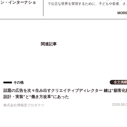
ラン・インターナショ
で公正な世界を実現するために、子どもや若者、さ
ざまなステークホルダーとともに世界80カ国以上で
MOR
動しています。子どもや女の子たちが直面している
平等を生む原因を明らかにし、その解決にむけ取り
んでいます。子どもたちが生まれてから大人になる
で寄り添い、自らの力で困難や逆境を乗り越えるこ
ができるよう支援します。
関連記事
全文掲
その他
話題の広告を次々生み出すクリエイティブディレクター 鍵は“顧客化
設計・実装”と“働き方改革”にあった
2026.08.
株式会社博報堂プロダクツ