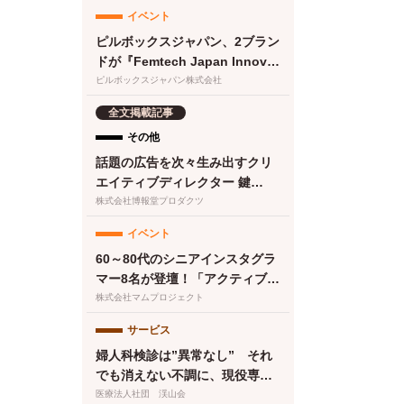
イベント
ピルボックスジャパン、2ブラン
ドが『Femtech Japan Innovat
ion Pitch 2026』最終ノミネー
ピルボックスジャパン株式会社
ト
全文掲載記事
その他
話題の広告を次々生み出すクリ
エイティブディレクター 鍵
は“顧客化接点の設計・実
株式会社博報堂プロダクツ
装”と“働き方改革”にあった
イベント
60～80代のシニアインスタグラ
マー8名が登壇！「アクティブシ
ニアのインフルエンサーフェ
株式会社マムプロジェクト
ス〜書籍『人生後半バズってま
サービス
す！』出版祝〜」を開催
婦人科検診は”異常なし” それ
でも消えない不調に、現役専門
医が提案する第三の選択肢
医療法人社団 渓山会