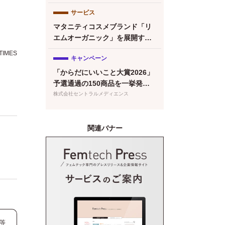
サービス
マタニティコスメブランド「リ
エムオーガニック」を展開する
株式会社MYROが中四国初※の
IMES
キャンペーン
産後ケアサービス「CALINE」
と連携
「からだにいいこと大賞2026」
予選通過の150商品を一挙発
表！本日より特設サイトもオー
株式会社セントラルメディエンス
プン
関連バナー
等