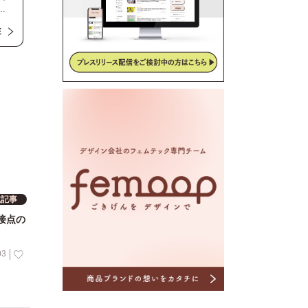
ま
活
E
不
組
ま
と
載記事
接点の
03