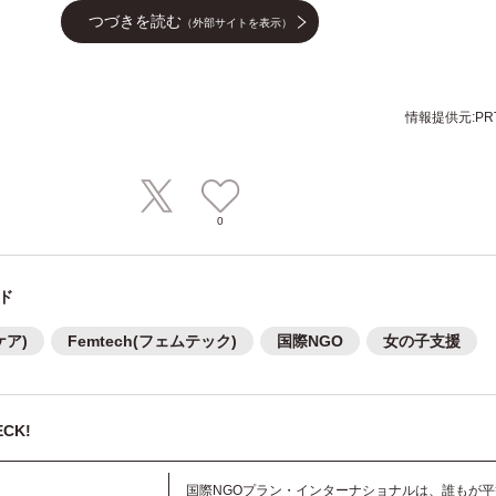
つづきを読む
（外部サイトを表示）
情報提供元:PRT
0
ド
ケア)
Femtech(フェムテック)
国際NGO
女の子支援
CK!
国際NGOプラン・インターナショナルは、誰もが平