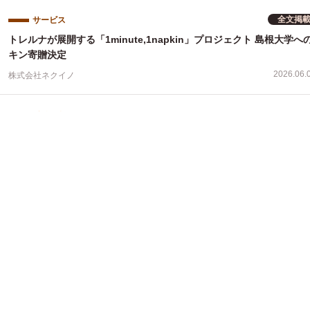
全文掲
サービス
トレルナが展開する「1minute,1napkin」プロジェクト 島根大学へ
キン寄贈決定
2026.06.
株式会社ネクイノ
イベント
大広フェムテック・フェムケアラボ、「ライフスタイルWEEK夏」内
ェムケアフェア』に出展〜ヘルステック・AIとライフスタイルをテー
月24日パネルディスカッション開催〜
2026.06.
株式会社大広
全文掲
サービス
トレルナが展開する「1minute,1napkin」プロジェクト 成城学園中
等学校へのナプキン寄贈決定
2026.06.
株式会社ネクイノ
その他