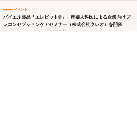
イベント
バイエル薬品「エレビット®」、産婦人科医による企業向けプ
レコンセプションケアセミナー（株式会社クレオ）を開催
バイエル ホールディング株式会社
キャンペーン
「からだにいいこと大賞2026」予選通過の150商品を一挙発
表！本日より特設サイトもオープン
株式会社セントラルメディエンス
関連バナー