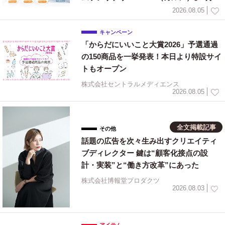
日新発売！
2026.08.05
キャンペーン
「からだにいいこと大賞2026」予選通過
の150商品を一挙発表！本日より特設サイ
トもオープン
株式会社セントラルメディエンス
2026.08.05
全文掲載記事
その他
話題の広告を次々生み出すクリエイティ
ブディレクター 鍵は“顧客化接点の設
計・実装”と“働き方改革”にあった
株式会社博報堂プロダクツ
2026.08.03