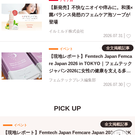
アイテム
【新発売】不快なニオイや痒みに。和漢×
菌バランス発想のフェムケア泡ソープが
登場
イルミルド株式会社
2026.07.31
全文掲載記事
イベント
【現地レポート】Femtech Japan Femca
re Japan 2026 in TOKYO｜フェムテック
ジャパン2026に女性の健康を支える多様
な取り組みが集結
フェムテックプレス編集部
2026.07.30
PICK UP
全文掲載記事
イベント
【現地レポート】Femtech Japan Femcare Japan 2026 in TOK