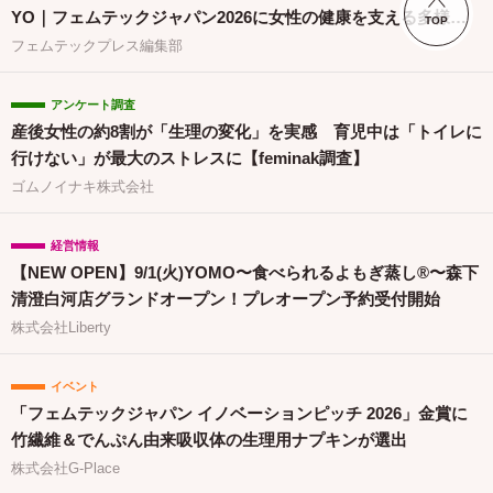
YO｜フェムテックジャパン2026に女性の健康を支える多様な
TOP
取り組みが集結
フェムテックプレス編集部
アンケート調査
産後女性の約8割が「生理の変化」を実感 育児中は「トイレに
行けない」が最大のストレスに【feminak調査】
ゴムノイナキ株式会社
経営情報
【NEW OPEN】9/1(火)YOMO〜食べられるよもぎ蒸し®〜森下
清澄白河店グランドオープン！プレオープン予約受付開始
株式会社Liberty
イベント
「フェムテックジャパン イノベーションピッチ 2026」金賞に
竹繊維＆でんぷん由来吸収体の生理用ナプキンが選出
株式会社G-Place