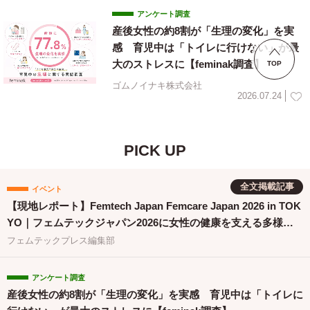
アンケート調査
産後女性の約8割が「生理の変化」を実
感 育児中は「トイレに行けない」が最
大のストレスに【feminak調査】
TOP
ゴムノイナキ株式会社
2026.07.24
PICK UP
全文掲載記事
イベント
【現地レポート】Femtech Japan Femcare Japan 2026 in TOK
YO｜フェムテックジャパン2026に女性の健康を支える多様な
取り組みが集結
フェムテックプレス編集部
アンケート調査
産後女性の約8割が「生理の変化」を実感 育児中は「トイレに