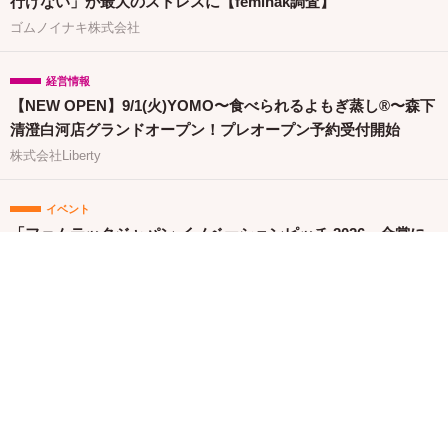
行けない」が最大のストレスに【feminak調査】
ゴムノイナキ株式会社
経営情報
【NEW OPEN】9/1(火)YOMO〜食べられるよもぎ蒸し®〜森下
清澄白河店グランドオープン！プレオープン予約受付開始
株式会社Liberty
イベント
「フェムテックジャパン イノベーションピッチ 2026」金賞に
竹繊維＆でんぷん由来吸収体の生理用ナプキンが選出
株式会社G-Place
イベント
バイエル薬品「エレビット®」、産婦人科医による企業向けプ
レコンセプションケアセミナー（株式会社クレオ）を開催
バイエル ホールディング株式会社