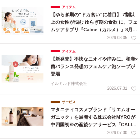
アイテム
【ゆらぎ期の”ドカ食い”に着目】 7割以
上の女性が悩む ゆらぎ期の食欲 に。フェ
ムケアサプリ『Calme（カルメ）』8月3
日新発売！
2026.08.05
アイテム
【新発売】不快なニオイや痒みに。和漢×
菌バランス発想のフェムケア泡ソープが
登場
イルミルド株式会社
2026.07.31
サービス
マタニティコスメブランド「リエムオー
ガニック」を展開する株式会社MYROが
中四国初※の産後ケアサービス「CALIN
E」と連携
2026.07.30