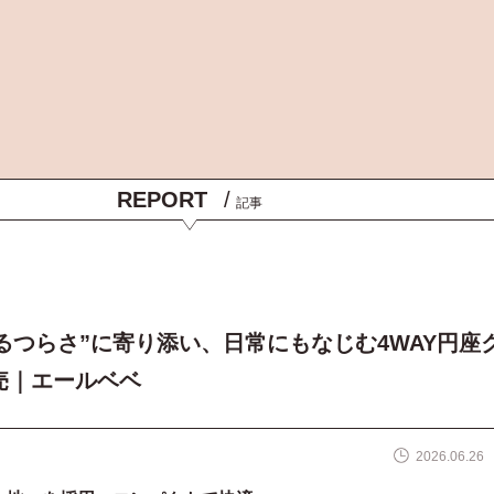
REPORT
/
記事
るつらさ”に寄り添い、日常にもなじむ4WAY円座
売｜エールベベ
2026.06.26