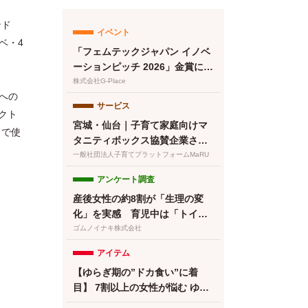
ンド
イベント
ベ・4
「フェムテックジャパン イノベ
ーションピッチ 2026」金賞に竹
繊維＆でんぷん由来吸収体の生
株式会社G-Place
への
理用ナプキンが選出
サービス
クト
宮城・仙台｜子育て家庭向けマ
まで使
タニティボックス協賛企業さま
募集中です
一般社団法人子育てプラットフォームMaRU
アンケート調査
産後女性の約8割が「生理の変
化」を実感 育児中は「トイレ
に行けない」が最大のストレス
ゴムノイナキ株式会社
に【feminak調査】
アイテム
【ゆらぎ期の”ドカ食い”に着
目】 7割以上の女性が悩む ゆら
ぎ期の食欲 に。フェムケアサプ