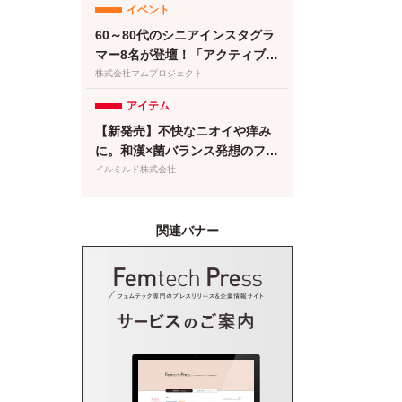
イベント
リ『Calme（カルメ）』8月3日
新発売！
60～80代のシニアインスタグラ
マー8名が登壇！「アクティブシ
ニアのインフルエンサーフェ
株式会社マムプロジェクト
ス〜書籍『人生後半バズってま
アイテム
す！』出版祝〜」を開催
【新発売】不快なニオイや痒み
に。和漢×菌バランス発想のフェ
ムケア泡ソープが登場
イルミルド株式会社
関連バナー