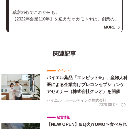
感謝の心でこれからも。
【2022年創業110年】を迎えたオカモトヤは、創業の地
と創業時のビジネスを大切にし時代の変化に柔軟に対
MORE
応してきました。
虎ノ門の地が大変革を迎える2023年に向け、会社は更
に変化をします。
関連記事
さらなる飛躍が期待される街、虎ノ門で「誠実・和・
イベント
開拓精神」の心を忘れずにこれからもオカモトヤは進
バイエル薬品「エレビット®」、産婦人科
化し続けていきます。
医による企業向けプレコンセプションケ
アセミナー（株式会社クレオ）を開催
バイエル ホールディング株式会社
2026.08.07
経営情報
【NEW OPEN】9/1(火)YOMO〜食べられ