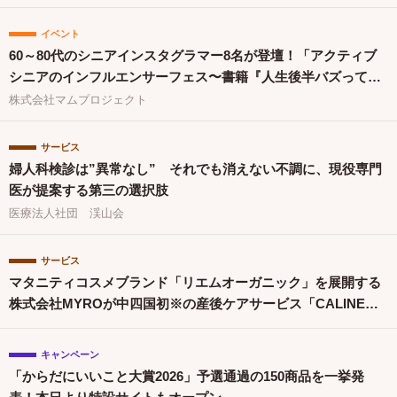
イベント
60～80代のシニアインスタグラマー8名が登壇！「アクティブ
シニアのインフルエンサーフェス〜書籍『人生後半バズってま
す！』出版祝〜」を開催
株式会社マムプロジェクト
サービス
婦人科検診は”異常なし” それでも消えない不調に、現役専門
医が提案する第三の選択肢
医療法人社団 渓山会
サービス
マタニティコスメブランド「リエムオーガニック」を展開する
株式会社MYROが中四国初※の産後ケアサービス「CALINE」
と連携
キャンペーン
「からだにいいこと大賞2026」予選通過の150商品を一挙発