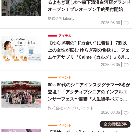
るよもぎ蒸し®〜森下清澄白河店グランド
オープン！プレオープン予約受付開始
株式会社Liberty
2026.08.06
アイテム
【ゆらぎ期の”ドカ食い”に着目】 7割以
上の女性が悩む ゆらぎ期の食欲 に。フェ
ムケアサプリ『Calme（カルメ）』8月3
日新発売！
2026.08.05
イベント
60～80代のシニアインスタグラマー8名が
登壇！「アクティブシニアのインフルエ
ンサーフェス〜書籍『人生後半バズって
ます！』出版祝〜」を開催
株式会社マムプロジェクト
2026.08.05
全文掲載記事
イベント