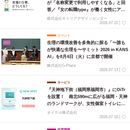
が「名称変更で利用しやすくなる」と回
答／『女の転職type』が働く女性にアン
ケート【第134回】
株式会社キャリアデザインセンター
2026.07.22
イベント
生理の環境改善を多角的に探る「〜誰も
が快適な生理を〜サミット 2026 in KANS
AI」を8月4日（火）に京都で開催
株式会社G-Place
2026.07.13
サービス
『天神地下街（福岡県福岡市）』にOiTr
を設置！ 南北590mに広がる福岡・天神
のランドマークが、女性個室トイレに生
理用ナプキンを常備
オイテル株式会社
2026.07.10
経営情報