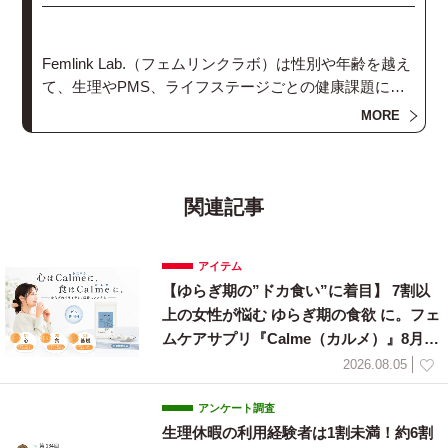
Femlink Lab.（フェムリンクラボ）は性別や年齢を越え
て、生理やPMS、ライフステージごとの健康課題につ
いての知識や解決策の「当たり前」をアップデートし
MORE
ていくことを目指して明治が立ち上げたプロジェクト
サイトです。
関連記事
アイテム
【ゆらぎ期の”ドカ食い”に着目】 7割以
上の女性が悩む ゆらぎ期の食欲 に。フェ
ムケアサプリ『Calme（カルメ）』8月3
日新発売！
2026.08.05
アンケート調査
生理休暇の利用経験者は1割未満！約6割