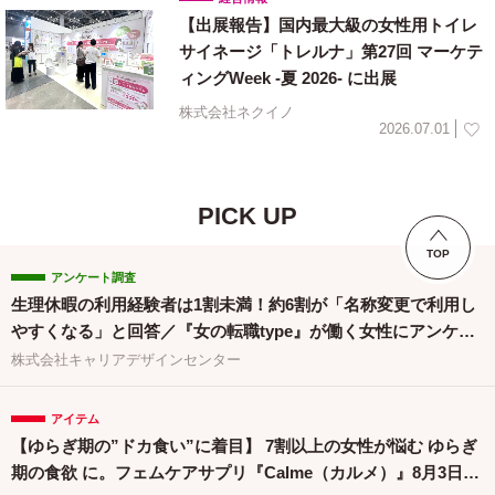
【出展報告】国内最大級の女性用トイレ
サイネージ「トレルナ」第27回 マーケテ
ィングWeek -夏 2026- に出展
株式会社ネクイノ
2026.07.01
PICK UP
TOP
アンケート調査
生理休暇の利用経験者は1割未満！約6割が「名称変更で利用し
やすくなる」と回答／『女の転職type』が働く女性にアンケー
ト【第134回】
株式会社キャリアデザインセンター
アイテム
【ゆらぎ期の”ドカ食い”に着目】 7割以上の女性が悩む ゆらぎ
期の食欲 に。フェムケアサプリ『Calme（カルメ）』8月3日新