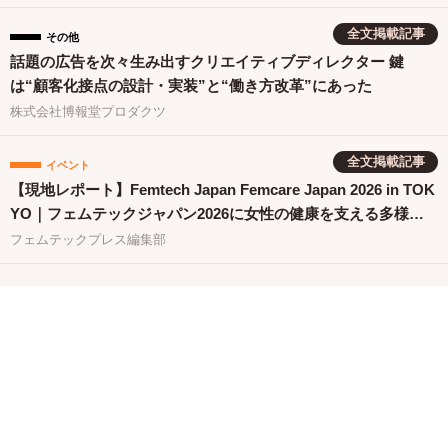
発売！
全文掲載記事
その他
話題の広告を次々生み出すクリエイティブディレクター 鍵
は“顧客化接点の設計・実装”と“働き方改革”にあった
株式会社博報堂プロダクツ
全文掲載記事
イベント
【現地レポート】Femtech Japan Femcare Japan 2026 in TOK
YO｜フェムテックジャパン2026に女性の健康を支える多様な
取り組みが集結
フェムテックプレス編集部
イベント
「フェムテックジャパン イノベーションピッチ 2026」金賞に
竹繊維＆でんぷん由来吸収体の生理用ナプキンが選出
株式会社G-Place
アイテム
【新発売】不快なニオイや痒みに。和漢×菌バランス発想のフ