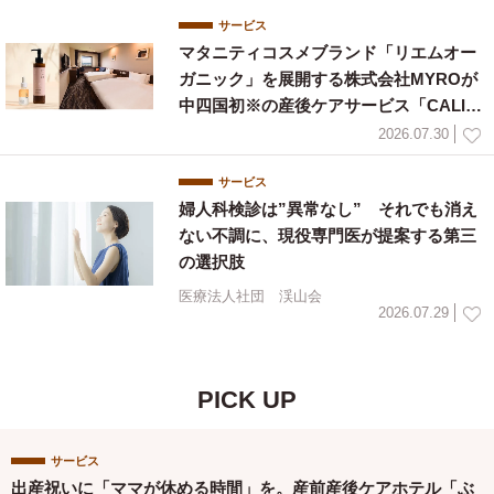
サービス
マタニティコスメブランド「リエムオー
ガニック」を展開する株式会社MYROが
中四国初※の産後ケアサービス「CALIN
E」と連携
2026.07.30
サービス
婦人科検診は”異常なし” それでも消え
ない不調に、現役専門医が提案する第三
の選択肢
医療法人社団 渓山会
2026.07.29
PICK UP
サービス
出産祝いに「ママが休める時間」を。産前産後ケアホテル「ぶ