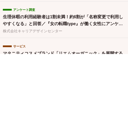
アンケート調査
生理休暇の利用経験者は1割未満！約6割が「名称変更で利用し
やすくなる」と回答／『女の転職type』が働く女性にアンケー
ト【第134回】
株式会社キャリアデザインセンター
サービス
マタニティコスメブランド「リエムオーガニック」を展開する
株式会社MYROが中四国初※の産後ケアサービス「CALINE」
と連携
関連バナー