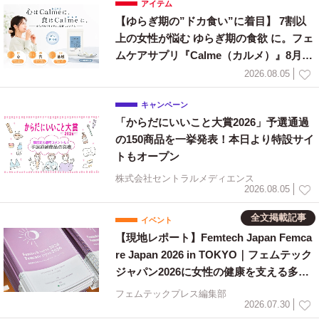
アイテム
【ゆらぎ期の”ドカ食い”に着目】 7割以
上の女性が悩む ゆらぎ期の食欲 に。フェ
ムケアサプリ『Calme（カルメ）』8月3
日新発売！
2026.08.05
キャンペーン
「からだにいいこと大賞2026」予選通過
の150商品を一挙発表！本日より特設サイ
トもオープン
株式会社セントラルメディエンス
2026.08.05
全文掲載記事
イベント
【現地レポート】Femtech Japan Femca
re Japan 2026 in TOKYO｜フェムテック
ジャパン2026に女性の健康を支える多様
な取り組みが集結
フェムテックプレス編集部
2026.07.30