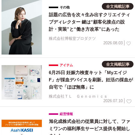
全文掲載記事
その他
話題の広告を次々生み出すクリエイティ
ブディレクター 鍵は“顧客化接点の設
計・実装”と“働き方改革”にあった
株式会社博報堂プロダクツ
2026.08.03
全文掲載記事
アイテム
6月25日 妊娠力検査キット「Myエイジ
F」が採血デバイスを刷新。妊活の採血が
自宅で「ほぼ無痛」に
株式会社ＴＬ Ｇｅｎｏｍｉｃｓ
2026.07.10
経営情報
旭化成株式会社の従業員に対して、ファ
ミワンの福利厚生サービス提供を開始し