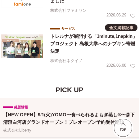
ました
株式会社ファミワン
2026.06.29
全文掲載記事
サービス
トレルナが展開する「1minute,1napkin」
プロジェクト 島根大学へのナプキン寄贈
決定
株式会社ネクイノ
2026.06.08
PICK UP
経営情報
【NEW OPEN】9/1(火)YOMO〜食べられるよもぎ蒸し®〜森下
清澄白河店グランドオープン！プレオープン予約受付開始
TOP
株式会社Liberty