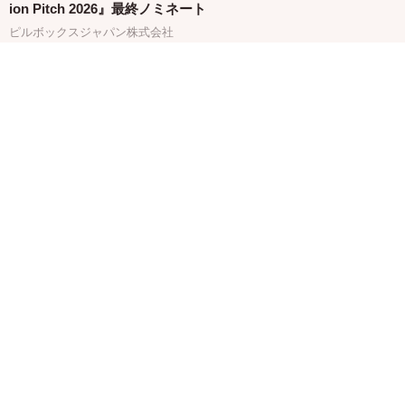
ion Pitch 2026』最終ノミネート
ピルボックスジャパン株式会社
イベント
バイエル薬品「エレビット®」、産婦人科医による企業向けプ
レコンセプションケアセミナー（株式会社クレオ）を開催
バイエル ホールディング株式会社
関連バナー