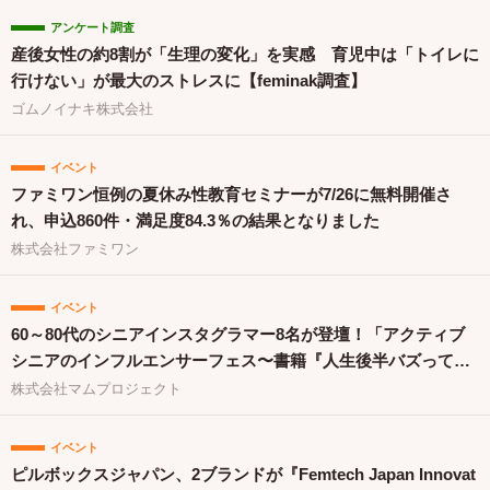
アンケート調査
産後女性の約8割が「生理の変化」を実感 育児中は「トイレに
行けない」が最大のストレスに【feminak調査】
ゴムノイナキ株式会社
イベント
ファミワン恒例の夏休み性教育セミナーが7/26に無料開催さ
れ、申込860件・満足度84.3％の結果となりました
株式会社ファミワン
イベント
60～80代のシニアインスタグラマー8名が登壇！「アクティブ
シニアのインフルエンサーフェス〜書籍『人生後半バズってま
す！』出版祝〜」を開催
株式会社マムプロジェクト
イベント
ピルボックスジャパン、2ブランドが『Femtech Japan Innovat