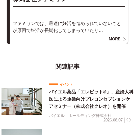
ファミワンでは、最適に妊活を進められていないこと
が原因で妊活が長期化してしまっていたり
カップル関係が悪くなってしまったりする状況を助け
MORE
たい、
またそうならないようにサポートしていきたいという
思いでサービスを提供しています。
ファミワンが抱える専門家や妊活経験者の知識を総動
関連記事
員して、
みなさまが最適な妊活を進めるためのお手伝いをして
イベント
いきます。
バイエル薬品「エレビット®」、産婦人科
医による企業向けプレコンセプションケ
アセミナー（株式会社クレオ）を開催
バイエル ホールディング株式会社
2026.08.07