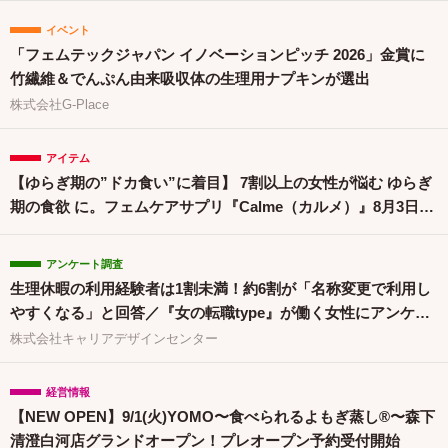
イベント
「フェムテックジャパン イノベーションピッチ 2026」金賞に
竹繊維＆でんぷん由来吸収体の生理用ナプキンが選出
株式会社G-Place
アイテム
【ゆらぎ期の”ドカ食い”に着目】 7割以上の女性が悩む ゆらぎ
期の食欲 に。フェムケアサプリ『Calme（カルメ）』8月3日新
発売！
アンケート調査
生理休暇の利用経験者は1割未満！約6割が「名称変更で利用し
やすくなる」と回答／『女の転職type』が働く女性にアンケー
ト【第134回】
株式会社キャリアデザインセンター
経営情報
【NEW OPEN】9/1(火)YOMO〜食べられるよもぎ蒸し®〜森下
清澄白河店グランドオープン！プレオープン予約受付開始