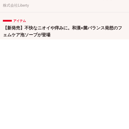
株式会社Liberty
アイテム
【新発売】不快なニオイや痒みに。和漢×菌バランス発想のフ
ェムケア泡ソープが登場
イルミルド株式会社
関連バナー