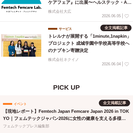
ケアフェア』に出展〜ヘルステック・AI
とライフスタイルをテーマに6月24日パネ
株式会社大広
ルディスカッション開催〜
2026.06.05
全文掲載記事
サービス
トレルナが展開する「1minute,1napkin」
プロジェクト 成城学園中学校高等学校へ
のナプキン寄贈決定
株式会社ネクイノ
2026.06.04
PICK UP
全文掲載記事
イベント
【現地レポート】Femtech Japan Femcare Japan 2026 in TOK
YO｜フェムテックジャパン2026に女性の健康を支える多様な
取り組みが集結
フェムテックプレス編集部