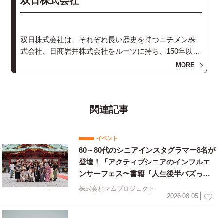
双日株式会社
双日株式会社は、それぞれ長い歴史を持つニチメン株
式会社、日商岩井株式会社をルーツに持ち、150年以上
にわたって多くの国と地域の発展を、ビジネスという
MORE
側面からサポートしてまいりました。現在も国内外約4
00社の連結対象会社とともに、世界の様々な国と地域
に事業を展開する総合商社として、幅広いビジネスを
展開しています。
関連記事
イベント
60～80代のシニアインスタグラマー8名が
登壇！「アクティブシニアのインフルエ
ンサーフェス〜書籍『人生後半バズって
ます！』出版祝〜」を開催
株式会社マムプロジェクト
2026.08.05