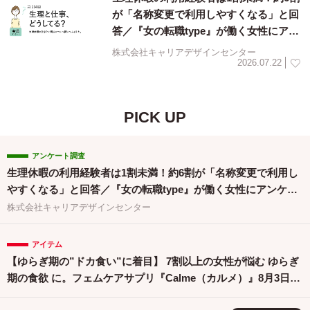
が「名称変更で利用しやすくなる」と回
答／『女の転職type』が働く女性にアン
ケート【第134回】
株式会社キャリアデザインセンター
2026.07.22
PICK UP
アンケート調査
生理休暇の利用経験者は1割未満！約6割が「名称変更で利用し
やすくなる」と回答／『女の転職type』が働く女性にアンケー
ト【第134回】
株式会社キャリアデザインセンター
アイテム
【ゆらぎ期の”ドカ食い”に着目】 7割以上の女性が悩む ゆらぎ
期の食欲 に。フェムケアサプリ『Calme（カルメ）』8月3日新
発売！