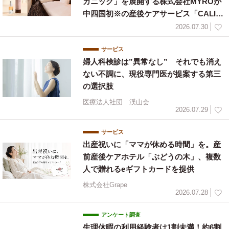
ガニック」を展開する株式会社MYROが
中四国初※の産後ケアサービス「CALIN
E」と連携
2026.07.30
サービス
婦人科検診は”異常なし” それでも消え
ない不調に、現役専門医が提案する第三
の選択肢
医療法人社団 渓山会
2026.07.29
サービス
出産祝いに「ママが休める時間」を。産
前産後ケアホテル「ぶどうの木」、複数
人で贈れるeギフトカードを提供
株式会社Grape
2026.07.28
アンケート調査
生理休暇の利用経験者は1割未満！約6割