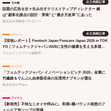
全文掲載記事
その他
話題の広告を次々生み出すクリエイティブディレクター 鍵
は“顧客化接点の設計・実装”と“働き方改革”にあった
株式会社博報堂プロダクツ
全文掲載記事
イベント
【現地レポート】Femtech Japan Femcare Japan 2026 in TOK
YO｜フェムテックジャパン2026に女性の健康を支える多様な
取り組みが集結
フェムテックプレス編集部
イベント
「フェムテックジャパン イノベーションピッチ 2026」金賞に
竹繊維＆でんぷん由来吸収体の生理用ナプキンが選出
株式会社G-Place
アイテム
【新発売】不快なニオイや痒みに。和漢×菌バランス発想のフ
ェムケア泡ソープが登場