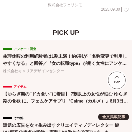
部分に寄り添う多彩なラインナップに
株式会社フェリシモ
2025.09.30
PICK UP
アンケート調査
生理休暇の利用経験者は1割未満！約6割が「名称変更で利用し
やすくなる」と回答／『女の転職type』が働く女性にアンケー
ト【第134回】
株式会社キャリアデザインセンター
TOP
アイテム
【ゆらぎ期の”ドカ食い”に着目】 7割以上の女性が悩む ゆらぎ
期の食欲 に。フェムケアサプリ『Calme（カルメ）』8月3日新
発売！
全文掲載記事
その他
話題の広告を次々生み出すクリエイティブディレクター 鍵