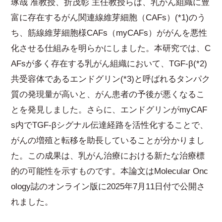
琢哉 准教授、折茂彰 主任教授らは、乳がん組織に豊
富に存在するがん関連線維芽細胞（CAFs）(*1)のう
ち、筋線維芽細胞様CAFs（myCAFs）ががんを悪性
化させる仕組みを明らかにしました。本研究では、C
AFsが多く存在する乳がん組織において、TGF-β(*2)
共受容体であるエンドグリン(*3)と呼ばれるタンパク
質の発現量が高いと、がん患者の予後が悪くなるこ
とを発見しました。さらに、エンドグリンがmyCAF
s内でTGF-βシグナル伝達経路を活性化することで、
がんの増殖と転移を助長していることが分かりまし
た。この成果は、乳がん治療における新たな治療標
的の可能性を示すものです。本論文はMolecular Onc
ology誌のオンライン版に2025年7月11日付で公開さ
れました。