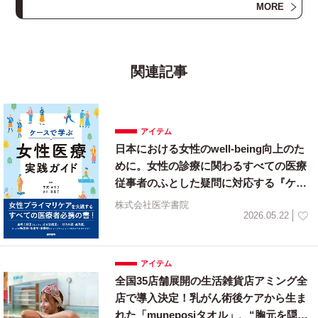
「実践・診療」という３つの柱を通じた国際貢献への
MORE
取り組みを推進しています。学是「仁」と理念「不断
前進」に則り、出身校、国籍、性別による差別無く優
秀な人材を求め活躍の機会を与えるという「三無主
義」の学風を掲げ、グローバル社会で医療・健康・保
関連記事
健・福祉を支える人材の育成・輩出に取り組んでいま
す。
アイテム
日本における女性のwell-being向上のた
めに。女性の診療に関わるすべての医療
従事者のふとした疑問に対応する『ケー
スで学ぶ女性医療実践ガイド』4/27発売
株式会社医学書院
2026.05.22
アイテム
全国35店舗展開の生活雑貨店アミング全
店で導入決定！乳がん術後ケアから生ま
れた「muneposiタオル」、“胸元を隠