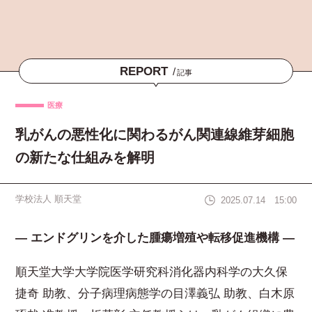
REPORT
/
記事
医療
乳がんの悪性化に関わるがん関連線維芽細胞
の新たな仕組みを解明
学校法人 順天堂
2025.07.14 15:00
― エンドグリンを介した腫瘍増殖や転移促進機構 ―
順天堂大学大学院医学研究科消化器内科学の大久保
捷奇 助教、分子病理病態学の目澤義弘 助教、白木原