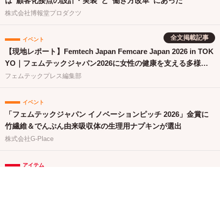
は“顧客化接点の設計・実装”と“働き方改革”にあった
株式会社博報堂プロダクツ
全文掲載記事
イベント
【現地レポート】Femtech Japan Femcare Japan 2026 in TOK
YO｜フェムテックジャパン2026に女性の健康を支える多様な
取り組みが集結
フェムテックプレス編集部
イベント
「フェムテックジャパン イノベーションピッチ 2026」金賞に
竹繊維＆でんぷん由来吸収体の生理用ナプキンが選出
株式会社G-Place
アイテム
【新発売】不快なニオイや痒みに。和漢×菌バランス発想のフ
ェムケア泡ソープが登場
イルミルド株式会社