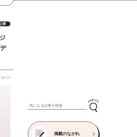
記事
ジ
デ
 16:14
掲載のながれ