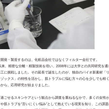
を開発・製造するのは、化粧品会社ではなくフィルター会社です。
業以来、精密な分離・精製技術を培い、2008年には⼤学との共同研究を通
加⼯に挑戦しました。その延⻑で誕⽣したのが、独⾃のバイオ新素材「
リゾックス」の特性を活かし、肌トラブルに悩む⽅々の⼼を少しでも軽
いから、応⽤研究が始まりました。
く過ごせるスキンケアという観点から調査を重ねるなかで、多くの⼥性
や肌トラブを“⾔いにくい悩み”として抱えている現実を知り、この課題