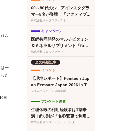
60～80代のシニアインスタグラ
マー8名が登壇！「アクティブシ
ニアのインフルエンサーフェ
株式会社マムプロジェクト
ス〜書籍『人生後半バズってま
キャンペーン
す！』出版祝〜」を開催
⾹りを
医師共同開発のマルチビタミン
＆ミネラルサプリメント「fuwa
ri パーフェクトバランス」が当
株式会社ウェルファーマ
たるモニターキャンペーンを開
全文掲載記事
催
触は⼀
イベント
なった
【現地レポート】Femtech Jap
an Femcare Japan 2026 in TO
KYO｜フェムテックジャパン20
フェムテックプレス編集部
26に女性の健康を支える多様な
10日
アンケート調査
取り組みが集結
生理休暇の利用経験者は1割未
満！約6割が「名称変更で利用し
やすくなる」と回答／『女の転
株式会社キャリアデザインセンター
職type』が働く女性にアンケー