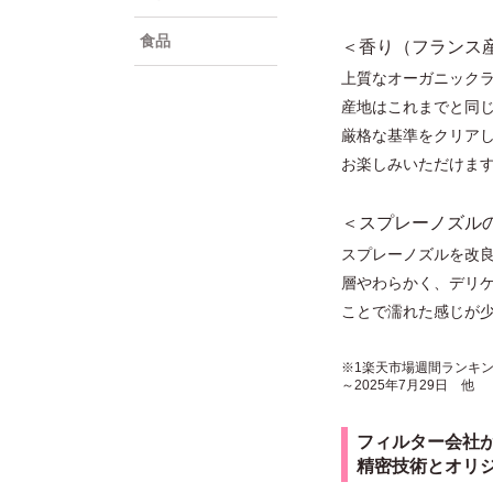
食品
＜⾹り（フランス
上質なオーガニック
産地はこれまでと同
厳格な基準をクリア
お楽しみいただけま
＜スプレーノズル
スプレーノズルを改
層やわらかく、デリ
ことで濡れた感じが
※1楽天市場週間ランキング：
～2025年7月29日 他
フィルター会社
精密技術とオリ