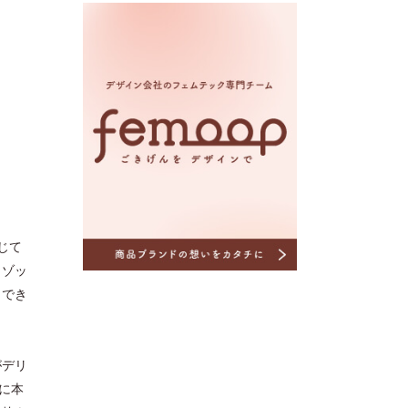
じて
リゾッ
くでき
がデリ
に本