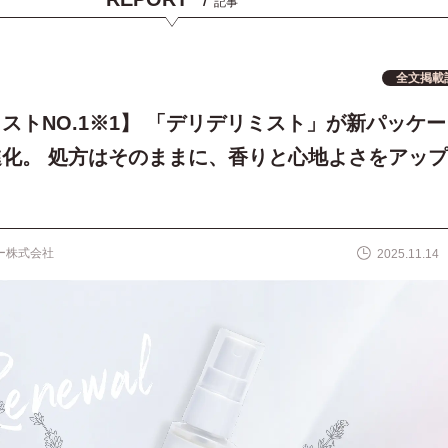
記事
全文掲載
ストNO.1※1】 「デリデリミスト」が新パッケー
化。 処⽅はそのままに、⾹りと⼼地よさをアップ
ー株式会社
2025.11.14