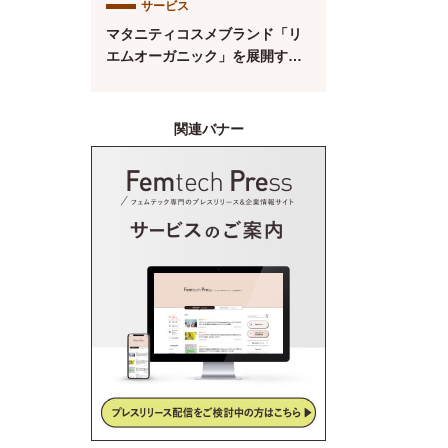
サービス
ト【第134回】
マタニティコスメブランド「リ
エムオーガニック」を展開する
株式会社MYROが中四国初※の
産後ケアサービス「CALINE」
と連携
関連バナー