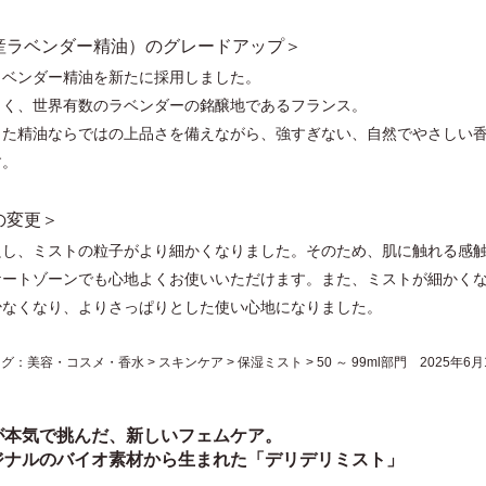
産ラベンダー精油）のグレードアップ＞
ラベンダー精油を新たに採⽤しました。
じく、世界有数のラベンダーの銘醸地であるフランス。
した精油ならではの上品さを備えながら、強すぎない、⾃然でやさしい
す。
の変更＞
良し、ミストの粒⼦がより細かくなりました。そのため、肌に触れる感
ケートゾーンでも⼼地よくお使いいただけます。また、ミストが細かく
少なくなり、よりさっぱりとした使い⼼地になりました。
美容・コスメ・香水 > スキンケア > 保湿ミスト > 50 ～ 99ml部門 2025年6月
が本気で挑んだ、新しいフェムケア。
ジナルのバイオ素材から⽣まれた「デリデリミスト」