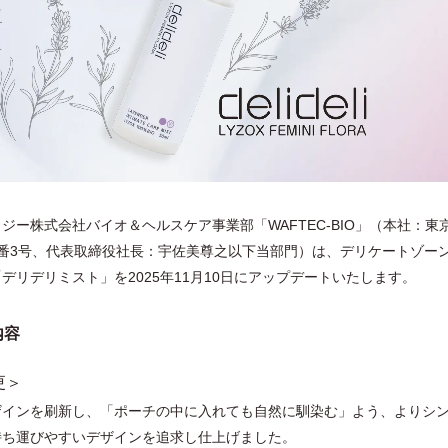
ジー株式会社バイオ＆ヘルスケア事業部「WAFTEC-BIO」（本社：東
番3号、代表取締役社⻑：宇佐美尊之以下当部⾨）は、デリケートゾー
デリデリミスト」を2025年11⽉10⽇にアップデートいたします。
内容
更＞
ザインを刷新し、「ポーチの中に⼊れても⾃然に馴染む」よう、よりシ
持ち運びやすいデザインを追求し仕上げました。