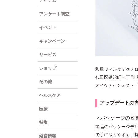
アイテム
アンケート調査
イベント
キャンペーン
サービス
ショップ
和興フィルタテクノロ
代⽥区鍛冶町⼀丁⽬8
その他
オイケア※２ミスト「
ヘルスケア
アップデートの
医療
＜パッケージの変
特集
製品のパッケージデ
で⼿に取りやすく、
経営情報